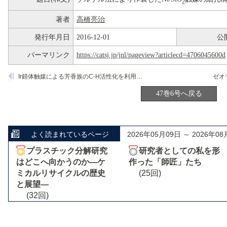
2
著者
高橋亮治
発行年月日
2016-12-01
公
パーマリンク
https://catsj.jp/jnl/pageview?articlecd=4706045600d
Ir錯体触媒による芳香族のC-H活性化を利用したアルケンへの芳香族付加反応
47巻6号へ戻る
よく読まれているページ
2026年05月09日 ～ 2026年08
プラスチック分解研究
研究者としての私を形
はどこへ向かうのか―ケ
作った「師匠」たち
ミカルリサイクルの歴史
(25回)
と展望―
(32回)