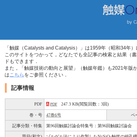
「触媒（Catalysts and Catalysis）」は1959年（昭
このサイトをつかって，どなたでも全記事の検索と結果（書
ドもできます．
また，「触媒技術の動向と展望」（触媒年鑑）も2021年
は
こちら
をご参照ください．
記事情報
PDF
247.3 KB(閲覧回数：3回)
PDF
巻・号
47巻6号
ペ
記事分類・特集
第96回触媒討論会特集号：第96回触媒討論会
題目(和文)
ゾルゲル法により作製したNi/SiO
触媒の細孔構