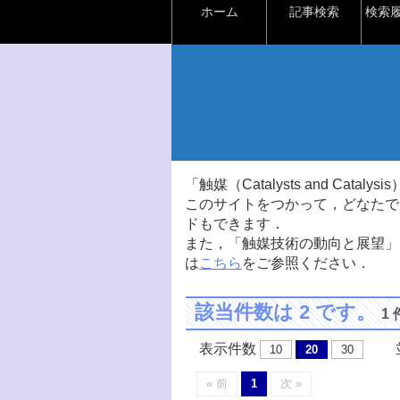
ホーム
記事検索
検索
「触媒（Catalysts and Ca
このサイトをつかって，どなたで
ドもできます．
また，「触媒技術の動向と展望」
は
こちら
をご参照ください．
該当件数は 2 です。
1
表示件数
並
10
20
30
« 前
1
次 »