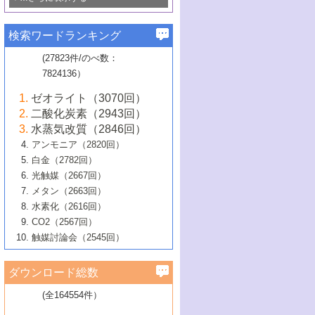
若き触媒の研究者たち～（1）
3号 水処理のための触媒化学
5号 情報学的手法を用いた触媒開発
6号 ヘテロ接合界面
関わる触媒開発動向
B号 第133回触媒討論会（2023年）
6号 窒素とリンの循環のための触媒・機
3号 ナノ粒子・クラスター触媒の最前線
2号 機能性材料の局所構造解析のための
5号 若手による情報発信企画～とびたて
▼58巻（2016年）
4号 光触媒を用いた水分解の最新の研究
6号 カーボンニュートラルに向けた電解
B号 第135回触媒討論会（2025年）
3号 精密高分子合成に関する最近の研究
能性材料
最先端技術
検索ワードランキング
4号 60周年記念企画
若き触媒の研究者たち～（2）
動向
技術
1号 ユニークな構造の高分子を生み出す触
▼57巻（2015年）
動向
B号 第131回触媒討論会（2023年）
3号 無機分離膜材料の開発と触媒反応プ
5号 進化するゼオライト合成技術
6号 石油のノーブル・ユースを志向した
媒技術
(27823件/のべ数：
5号 次世代の触媒プロセスを支えるマイ
B号 第127回触媒討論会（2021年・オン
1号 水素キャリアにかかわる触媒技術の新
4号 バイオマス化成品製造のための触媒
▼56巻（2014年）
ロセスへの適用
触媒技術
7824136）
クロ波
6号 非貴金属系触媒における電気化学的
ライン開催(Zoom)のみ）
2号 リグニンからの化成品製造に向けた触
展開
技術
1号 特殊環境場を利用した材料合成
▼55巻（2013年）
4号 触媒研究における計算科学の利用
酸素還元反応
B号 第129回触媒討論会（2022年・京都
媒技術
6号 メタン転換技術の最新動向
ゼオライト（3070回）
2号 石油精製用触媒の最近の進展
5号 固体触媒による含窒素有機化合物変
2号 光触媒反応機構に関する最新の研究動
1号 高耐久性燃料電池システム用触媒にお
大学：オンライン・対面開催）
▼54巻（2012年）
5号 水素のふるまいを解き明かす最先端
B号 第121回触媒討論会（2018年・東京
3号 触媒研究の最先端～とびたて若き研究
二酸化炭素（2943回）
B号 第125回触媒討論会（2020年・工学
換の最前線
3号 固体酸化物形燃料電池（SOFC）におけ
向
ける新展開
研究
大学）
1号 規則性多孔体の利用技術における最近
▼53巻（2011年）
者たち～（1）
水蒸気改質（2846回）
院大学）
るアノード触媒上での燃料直接改質技術
6号 貴金属使用量低減に向けた自動車排
3号 固体高分子形燃料電池カソード触媒の
2号 リビングラジカル重合の最近の動向
6号 低級アルカンの有効利用のための触
の進歩
アンモニア（2820回）
4号 触媒研究の最先端～とびたて若き研究
1号 金属学から見る合金触媒の新展開
▼52巻（2010年）
ガス浄化触媒の開発
4号 コアシェル構造の制御による触媒機能
開発動向
媒技術
白金（2782回）
3号 天然ガスの化学工業的展開に関する触
2号 第109回触媒討論会
者たち～（2）
2号 第107回触媒討論会
の向上
1号 触媒の劣化対策と長寿命触媒開発
B号 第123回触媒討論会（2019年・大阪
▼51巻（2009年）
4号 人工光合成に向けた近年のアプローチ
光触媒（2667回）
媒技術
B号 第119回触媒討論会（2017年・首都
3号 貴金属低減技術の最新動向
5号 触媒研究の最先端～とびたて若き研究
市立大学）
3号 触媒のその場観察法の進歩（１）
5号 工業触媒およびその周辺技術の最近の
2号 第105回触媒討論会
1号 炭素材料－熱い注目を集める材料－
▼50巻（2008年）
メタン（2663回）
大学東京）
5号 未利用熱エネルギーの有効活用に貢献
4号 貴金属触媒の精密構造制御とその活用
者たち～（3）
4号 貴金属代替技術の最新動向
進歩
水素化（2616回）
4号 触媒のその場観察法の進歩（２）
3号 ナノ構造が拓く新機能
する触媒技術
2号 第103回触媒討論会
1号 触媒化学と学会のこの10年，半世紀，
▼49巻（2007年）
5号 バイオマス化成品製造のための固体触
6号 イオニクス材料と燃料電池・電解合成
5号 光触媒による物質変換反応の新展開
CO2（2567回）
6号 ナノシート
5号 不活性結合の触媒的活性化による有機
そして未来
4号 活性サイトおよびその環境の精密な設
6号 ポリオキソメタレート
3号 環境浄化用光触媒の現状と課題
媒の開発
1号 含フッ素化合物の合成と触媒
▼48巻（2006年）
の最新の研究動向
触媒討論会（2545回）
6号 グラフェン
合成
B号 第115回触媒討論会（2015年・成蹊大
計による触媒の高機能化
2号 第101回触媒討論会
B号 第113回触媒討論会（2014年・ロワジ
4号 水素社会の実現に向けた水素製造・貯
6号 ナノ空間─吸着状態解析から新機能開拓
2号 第99回触媒討論会
B号 第117回触媒討論会（2016年・大阪府
1号 固体酸触媒の最近の進歩
▼47巻（2005年）
学）
7号 水素を利用する化成品合成の新潮流
6号 新しい固体酸触媒技術
5号 触媒を有効に使うための技術
ールホテル豊橋）
蔵技術の進歩
まで─
3号 メソポーラス物質の新展開
立大学）
3号 実用的ファインケミカル合成プロセス
ダウンロード総数
2号 第97回触媒討論会
1号 最近の触媒担体とその効果
▼46巻（2004年）
7号 ゼオライト合成における最近の進歩
6号 第106回触媒討論会
5号 CO
が関わる触媒・材料
B号 第111回触媒討論会（2013年・関西大
4号 錯体を利用したユニークな表面構造の
を実現する触媒
2
3号 リビング重合触媒の最近の展開
2号 第95回触媒討論会
(全164554件）
1号 部分酸化反応触媒の最前線
▼45巻（2003年）
学）
構築と機能
7号 有機分子触媒による精密有機合成
4号 バイオマス活用のための技術開発
6号 第104回触媒討論会
4号 今後の液体燃料を支える触媒技術
3号 化成品を合成するゼオライト触媒
2号 第93回触媒討論会