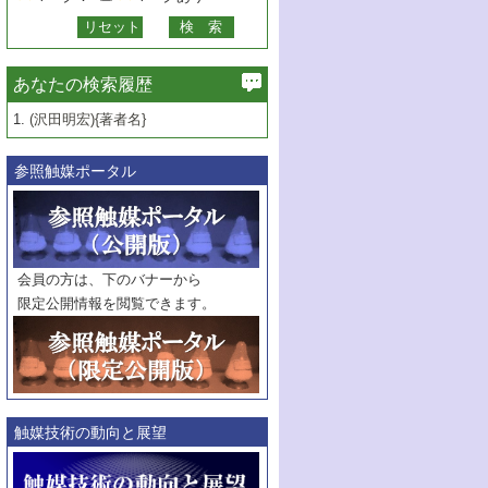
あなたの検索履歴
1.
(沢田明宏){著者名}
参照触媒ポータル
会員の方は、下のバナーから
限定公開情報を閲覧できます。
触媒技術の動向と展望