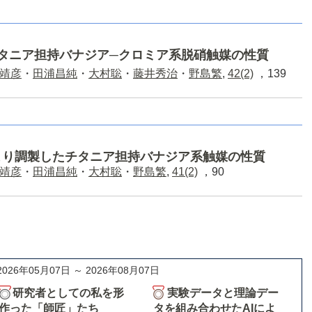
タニア担持バナジア─クロミア系脱硝触媒の性質
靖彦
・
田浦昌純
・
大村聡
・
藤井秀治
・
野島繁
,
42(2)
，139
より調製したチタニア担持バナジア系触媒の性質
靖彦
・
田浦昌純
・
大村聡
・
野島繁
,
41(2)
，90
2026年05月07日 ～ 2026年08月07日
研究者としての私を形
実験データと理論デー
作った「師匠」たち
タを組み合わせたAIによ