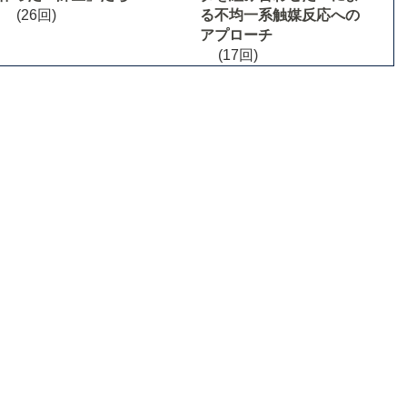
(26回)
る不均一系触媒反応への
アプローチ
(17回)