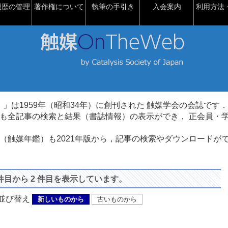
履歴の管理
著作権について
執筆の手引き
入会案内
利用方法・
talysis）」は1959年（昭和34年）に創刊された 触媒学会の会誌です．
も全記事の検索と結果（書誌情報）の表示ができ， 正会員・
（触媒年鑑）も2021年版から，記事の検索やダウンロードが
 件目から 2 件目を表示しています。
び替え
新しいものから
古いものから