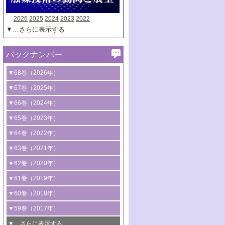
2026
2025
2024
2023
2022
▼…さらに表示する
バックナンバー
▼68巻（2026年）
1号 過酸化水素合成に関する研究動向
▼67巻（2025年）
2号 コンピューター技術により加速する
1号 CO
水素化によるグリーン燃料/グリ
▼66巻（2024年）
2
触媒開発
ーンケミカル製造
1号 低次元ナノ構造を有する触媒材料
▼65巻（2023年）
3号 有機分子変換やCO
資源化のための
2
2号 水素製造のための水分解技術に関す
2号 規制反応場を活用した固体触媒研究
1号 炭素が関わる触媒機能
▼64巻（2022年）
光触媒に関する最近の研究
る最近の研究
の新展開
2号 プラスチックケミカルリサイクルの
1号 合成ガス製造とCOを用いるケミカル
▼63巻（2021年）
B号 第137回触媒討論会（2026年）
3号 オレフィン系樹脂の精密合成に関す
3号 未踏分子変換を目指した酸化触媒プ
ための触媒技術
ズ合成の最新動向
1号 金触媒の新展開
▼62巻（2020年）
る最新技術
ロセスの最前線
3号 非酸化物系金属化合物を基盤とした
2号 化学品合成のための合金触媒開発
2号 ペロブスカイト
1号 触媒設計を拓く欠陥構造のキャラク
▼61巻（2019年）
4号 アルコール類の効率的変換を実現す
4号 シンクロトロン放射光および中性子
触媒材料の開発
3号 CO
の排出削減および有効活用のた
タリゼーション
2
3号 特殊反応場を利用した触媒的分子変
る非貴金属触媒の研究動向
線を利用した触媒解析技術の最先端
1号 物質移動制御に着目した触媒プロセ
▼60巻（2018年）
4号 格子酸素・格子酸素欠陥を利用した
めの触媒技術
換反応
2号 機能化学品製造に資するクリーンな
ス開発
5号 ゼオライトの合成と応用における研
5号 単原子触媒
触媒反応
1号 固体酸触媒の最新の研究動向
▼59巻（2017年）
触媒的酸化反応
4号 若手による情報発信企画～とびたて
4号 多孔質材料を用いた触媒の新展開
究動向
2号 CO
フリー水素サプライチェーンに
2
6号 参照触媒委員会からのお知らせ
5号 生体触媒によるエネルギー変換反応
2号 二酸化炭素からの有用化学品合成
1号 いたるところに，触媒
▼…さらに表示する