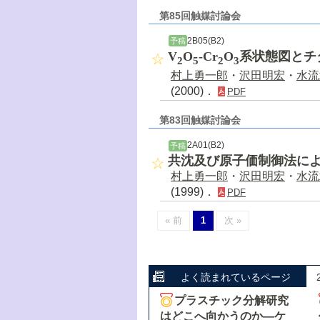
第85回触媒討論会
2B05(B2)
予稿
V
O
-Cr
O
系状態図とチ
2
5
2
3
村上勇一郎
・
沢田明宏
・
水流
(2000)．
PDF
第83回触媒討論会
2A01(B2)
予稿
共沈及び原子価制御法に
村上勇一郎
・
沢田明宏
・
水流
(1999)．
PDF
« 前
1
次 »
よく読まれているページ
プラスチック分解研究
はどこへ向かうのか―ケ