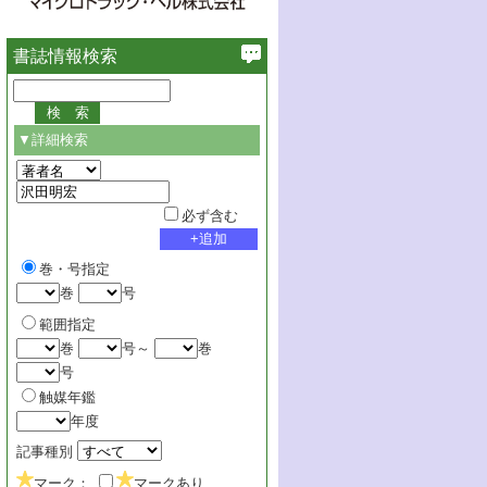
書誌情報検索
▼詳細検索
必ず含む
巻・号指定
巻
号
範囲指定
巻
号～
巻
号
触媒年鑑
年度
記事種別
マーク：
マークあり