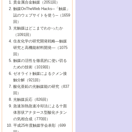
1号 なぜこの触媒が良いのか？
▼44巻（2002年）
貴金属合金触媒（2051回）
5号 若手会員による触媒研究の未来展望1：
8号 高機能化ポリオレフィンに向けた重合
5号 こんな物質，あんな物質―新たな触媒
7号 持続可能社会実現のための触媒および
5号 水素製造・貯蔵のための触媒技術の新
4号 水分解用光触媒材料
3号 特殊エネルギー場の触媒反応
触媒OnTheWeb Hacks─「触媒」
企業編
2号 第91回触媒討論会
触媒の最近の進展
1号 高次制御された触媒の化学
▼43巻（2001年）
の可能性―
触媒関連技術
しい展開
誌のウェブサイトを使う─（1659
5号 時間分解分光の進歩と応用
4号 生体内における金属の触媒作用
6号 第102回触媒討論会
3号 最近の自動車排ガス処理技術
2号 第89回触媒討論会
1号 グリーンケミストリーと触媒
▼42巻（2000年）
6号 第100回触媒討論会
8号 未来を拓く金属錯体
回）
6号 第98回触媒討論会
6号 第96回触媒討論会
5号 ファインケミカルズの展開に寄与する
7号 触媒・化学反応における計算化学の進
4号 触媒研究の現状と将来─第90回触媒討論
3号 触媒を利用した電気化学の新展開
2号 第87回触媒討論会特集号
1号 触媒反応工学の明日を拓く
▼41巻（1999年）
7号 『結晶の化学』を活かした触媒研究
光触媒はどこまでわかったか
7号 基礎化学品製造の触媒技術
触媒
歩
会Aから
7号 未来型金属錯体触媒開発への展望
4号 ナノ材料の調製と機能化
（1091回）
3号 生体触媒とバイオプロセス
2号 第85回触媒討論会
8号 イオン液体の応用
1号 孔、穴、あな?-特異な空間とその利用-
▼40巻（1998年）
8号 多機能型リアクター
6号 第94回触媒討論会
8号 若手研究者による触媒研究の未来展望
5号 基礎化学品製造の触媒技術
8号 超臨界流体を用いた化学プロセスの新
住友化学の研究開発戦略―触媒
5号 こんな触媒が欲しい
4号 水素製造・利用の触媒化学
3号 反応ダイナミクス
2号 第83回触媒討論会
1号 創立40周年記念・触媒化学この10年の
▼39巻（1997年）
2：大学・研究所編
展開
研究と高機能材料開発―（1075
7号 サブナノレベルでみた新しい表面現象
6号 第92回触媒討論会
6号 第90回触媒討論会
5号 触媒研究における新しい切り口：コン
進展と21世紀への提言/創立40周年記念・触
4号 超臨界流体の触媒反応への応用
3号 均一系触媒反応最前線
1号 均一系と不均一系触媒反応-その特徴と
回）
▼38巻（1996年）
8号 オレフィン重合触媒の新たな展
7号 基礎化学品製造の触媒技術
ビナトリアルケミストリー
媒学会この10年の歩みとこれから/創立40周
7号 触媒研究と学術雑誌/情報
5号 触媒のおもしろさをどのように伝える
接点
触媒の活性を徹底的に使い切る
4号 実用炭素材料の新展開
1号 触媒の構造と触媒作用/C1化学を中心と
▼37巻（1995年）
年記念・記録は語る
8号 資源の循環と触媒技術
6号 第88回触媒討論会特集号
か
ための技術（1019回）
8号 若い世代からみた触媒化学の現状と未
2号 第79回触媒討論会
5号 研究の方法論を考える
する21世紀への触媒
1号 ファインケミカルズと固体触媒
▼36巻（1994年）
2号 第81回触媒討論会
ゼオライト触媒によるクメン接
来
7号 企業における触媒研究のブレークスル
6号 第86回触媒討論会
3号 最新NO除去触媒の実用化研究
6号 第84回触媒討論会
2号 第77回触媒討論会
2号 第75回触媒討論会
触分解（921回）
1号 電気化学と触媒
▼35巻（1993年）
ー
3号 計算機触媒化学へのさそい
7号 水素化精製触媒の新しい展開
4号 新しい反応場を目指した触媒調製
7号 機能性金属材料と触媒
3号 オリンピックメダル:金・銀・銅はどん
酸化亜鉛の光触媒能の研究（837
3号 希土類を利用した触媒
2号 第73回触媒討論会
8号 この材料を触媒として使ってみません
4号 触媒劣化の制御と予測
1号 工業触媒開発マニュアル―探索から工
▼34巻（1992年）
8号 新しい反応性と機能性を目指した金属
な触媒作用を示すか
回）
5号 反応・分離技術の新しい展開
8号 触媒研究へのNMRの応用と展望
か？
業化まで
4号 触媒とリサイクル
3号 C4化学の展開
5号 最新の実用プロセスと触媒
クラスタ-化学
1号 インパクトを与えたこの研究
▼33巻（1991年）
光触媒反応（826回）
4号 触媒作用における機能の複合化
6号 第80回触媒討論会
2号 第71回触媒討論会
5号 エネルギー変換触媒
4号 《通常号》
6号 第82回触媒討論会
急速加熱急速冷却法による十面
2号 第69回触媒討論会
1号 触媒プロセス開発マニュアル―探索か
▼32巻（1990年）
5号 未来を拓け！若手研究者
7号 無機―有機ハイブリッド材料の新展開
3号 研究開発のうらおもて―着想と展開
体形状アナタース型酸化チタン
6号 第76回触媒討論会
5号 《通常号》
ら工業化まで，知っておきたいこと PartII
7号 ナノ構造体の化学
3号 ケミカルズ合成触媒―新しい展開と応
1号 21世紀に向けて触媒研究の飛躍をめざ
▼31巻（1989年）
6号 第78回触媒討論会
8号 AFMでみる世界
の気相合成（770回）
4号 触媒劣化と寿命の予測
7号 表面吸着相の新しい展開
用
6号 第74回触媒討論会
2号 第67回触媒討論会
8号 あの反応は今
す―触媒化学の裾野を広げよう
1号 情報科学と反応設計・材料設計
▼30巻（1988年）
7号 ダイナミックな領域への触媒研究の展
平成25年度触媒学会表彰（699
5号 環境に優しい触媒
8号 マイクロポーラス・クリスタル触媒の
4号 触媒調製の科学と技術の最前線
7号 半導体光触媒の基礎と広がり
3号 光触媒
2号 第65回触媒討論会
開/C1化学を中心とする21世紀への触媒
回）