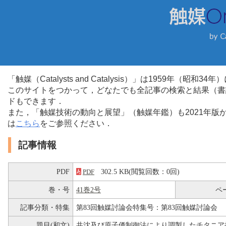
「触媒（Catalysts and Catalysis）」は1959年（昭
このサイトをつかって，どなたでも全記事の検索と結果（書
ドもできます．
また，「触媒技術の動向と展望」（触媒年鑑）も2021年
は
こちら
をご参照ください．
記事情報
PDF
302.5 KB(閲覧回数：0回)
PDF
巻・号
41巻2号
ペ
記事分類・特集
第83回触媒討論会特集号：第83回触媒討論会
題目(和文)
共沈及び原子価制御法により調製したチタニア