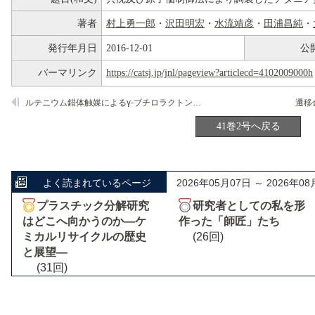
著者
村上勇一郎
・
沢田明宏
・
水流靖彦
・
田浦昌純
・
発行年月日
2016-12-01
公
パーマリンク
https://catsj.jp/jnl/pageview?articlecd=4102009000h
ルテニウム錯体触媒によるγ-ブチロラクトンの製造技術
41巻2号へ戻る
よく読まれているページ
2026年05月07日 ～ 2026年08
プラスチック分解研究
研究者としての私を形
はどこへ向かうのか―ケ
作った「師匠」たち
ミカルリサイクルの歴史
(26回)
と展望―
(31回)