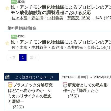
2D08
予稿
鉄・アンチモン酸化物触媒によるプロピレンのアン
モン酸化物触媒の調製過程における反応
佐々木富
・
森谷清
・
中村義美
・
斎藤茂
,
16(4)
，143 (19
第31回触媒討論会
4S06
予稿
鉄・アンチモン酸化物触媒によるプロピレンのアン
佐々木富
・
中村義美
・
森谷清
・
森井昭光
・
斎藤茂
,
14(4)
« 前
1
次 »
よく読まれているページ
2026年05月08日 ～ 2026年08
プラスチック分解研究
研究者としての私を形
はどこへ向かうのか―ケ
作った「師匠」たち
ミカルリサイクルの歴史
(26回)
と展望―
(32回)