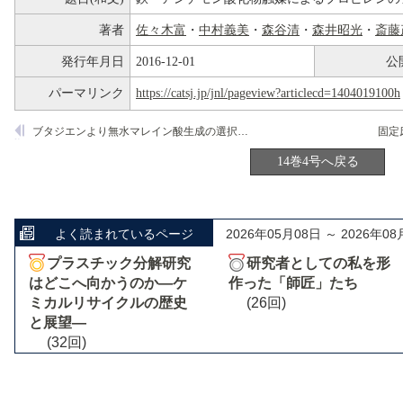
著者
佐々木富
・
中村義美
・
森谷清
・
森井昭光
・
斎藤
発行年月日
2016-12-01
公
パーマリンク
https://catsj.jp/jnl/pageview?articlecd=1404019100h
ブタジエンより無水マレイン酸生成の選択的酸素種
14巻4号へ戻る
よく読まれているページ
2026年05月08日 ～ 2026年08
プラスチック分解研究
研究者としての私を形
はどこへ向かうのか―ケ
作った「師匠」たち
ミカルリサイクルの歴史
(26回)
と展望―
(32回)