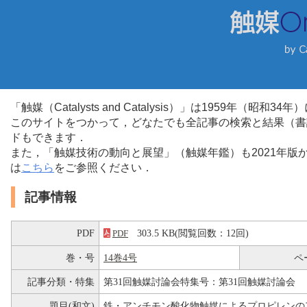
「触媒（Catalysts and Catalysis）」は1959年（昭
このサイトをつかって，どなたでも全記事の検索と結果（書
ドもできます．
また，「触媒技術の動向と展望」（触媒年鑑）も2021年
は
こちら
をご参照ください．
記事情報
PDF
303.5 KB(閲覧回数：12回)
PDF
巻・号
14巻4号
ペ
記事分類・特集
第31回触媒討論会特集号：第31回触媒討論会
題目(和文)
鉄・アンチモン酸化物触媒によるプロピレンのア