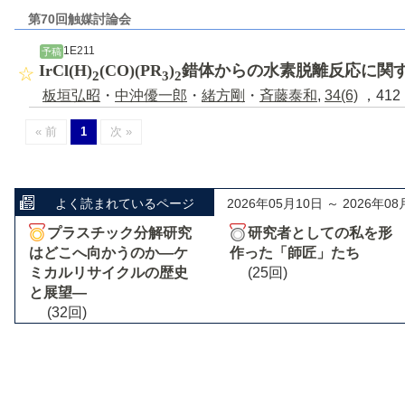
第70回触媒討論会
1E211
予稿
IrCl(H)
(CO)(PR
)
錯体からの水素脱離反応に関
2
3
2
板垣弘昭
・
中沖優一郎
・
緒方剛
・
斉藤泰和
,
34(6)
，412 
« 前
1
次 »
よく読まれているページ
2026年05月10日 ～ 2026年08
プラスチック分解研究
研究者としての私を形
はどこへ向かうのか―ケ
作った「師匠」たち
ミカルリサイクルの歴史
(25回)
と展望―
(32回)