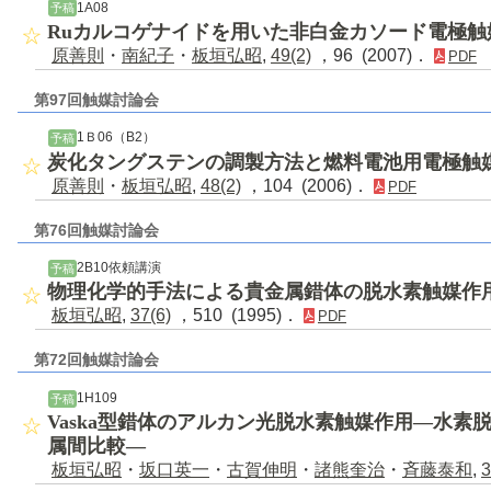
1A08
予稿
Ruカルコゲナイドを用いた非白金カソード電極触
原善則
・
南紀子
・
板垣弘昭
,
49(2)
，96 (2007)．
PDF
第97回触媒討論会
1Ｂ06（B2）
予稿
炭化タングステンの調製方法と燃料電池用電極触
原善則
・
板垣弘昭
,
48(2)
，104 (2006)．
PDF
第76回触媒討論会
2B10依頼講演
予稿
物理化学的手法による貴金属錯体の脱水素触媒作
板垣弘昭
,
37(6)
，510 (1995)．
PDF
第72回触媒討論会
1H109
予稿
Vaska型錯体のアルカン光脱水素触媒作用―水素
属間比較―
板垣弘昭
・
坂口英一
・
古賀伸明
・
諸熊奎治
・
斉藤泰和
,
3