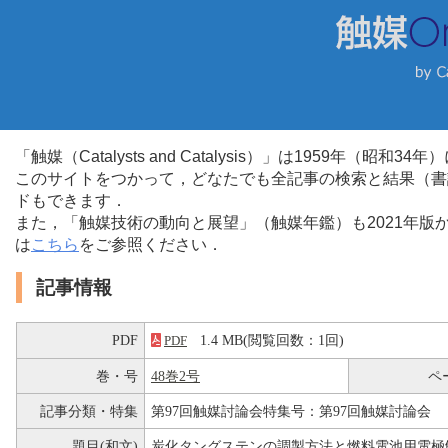
「触媒（Catalysts and Catalysis）」は1959年（昭
このサイトをつかって，どなたでも全記事の検索と結果（書
ドもできます．
また，「触媒技術の動向と展望」（触媒年鑑）も2021年
は
こちら
をご参照ください．
記事情報
PDF
1.4 MB(閲覧回数：1回)
PDF
巻・号
48巻2号
ペ
記事分類・特集
第97回触媒討論会特集号：第97回触媒討論会
題目(和文)
炭化タングステンの調製方法と燃料電池用電極