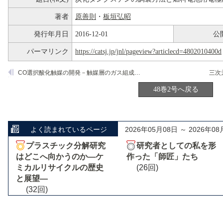
著者
原善則
・
板垣弘昭
発行年月日
2016-12-01
公
パーマリンク
https://catsj.jp/jnl/pageview?articlecd=4802010400d
CO選択酸化触媒の開発－触媒層のガス組成変化の解析－
48巻2号へ戻る
よく読まれているページ
2026年05月08日 ～ 2026年08
プラスチック分解研究
研究者としての私を形
はどこへ向かうのか―ケ
作った「師匠」たち
ミカルリサイクルの歴史
(26回)
と展望―
(32回)