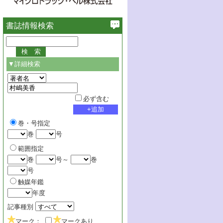
書誌情報検索
▼詳細検索
必ず含む
巻・号指定
巻
号
範囲指定
巻
号～
巻
号
触媒年鑑
年度
記事種別
マーク：
マークあり