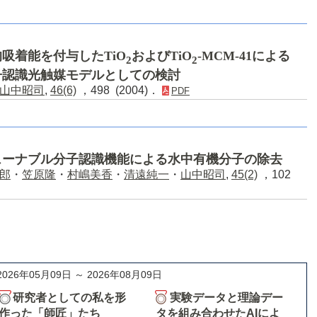
吸着能を付与したTiO
およびTiO
-MCM-41による
2
2
子認識光触媒モデルとしての検討
山中昭司
,
46(6)
，498 (2004)．
PDF
ューナブル分子認識機能による水中有機分子の除去
郎
・
笠原隆
・
村嶋美香
・
清遠純一
・
山中昭司
,
45(2)
，102
2026年05月09日 ～ 2026年08月09日
研究者としての私を形
実験データと理論デー
作った「師匠」たち
タを組み合わせたAIによ