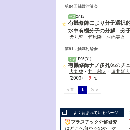
第94回触媒討論会
2A12
予稿
有機修飾により分子選択的
水中有機分子の分解：分
犬丸啓
・
笠原隆
・
村嶋美香
・
第91回触媒討論会
1B05(B1)
予稿
有機修飾ナノ多孔体のチ
犬丸啓
・
井上雄太
・
垣井新太
(2003)．
PDF
« 前
1
次 »
よく読まれているページ
プラスチック分解研究
はどこへ向かうのか―ケ