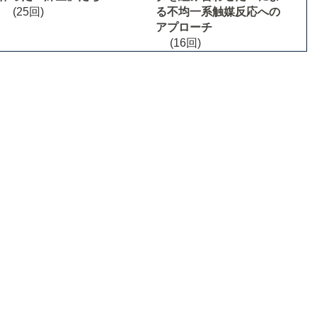
(25回)
る不均一系触媒反応への
アプローチ
(16回)