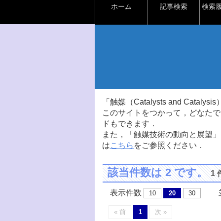
ホーム
記事検索
検索
「触媒（Catalysts and Ca
このサイトをつかって，どなたで
ドもできます．
また，「触媒技術の動向と展望」
は
こちら
をご参照ください．
該当件数は 2 です。
1
表示件数
並
10
20
30
« 前
1
次 »