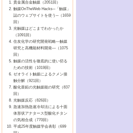
1号 なぜこの触媒が良いのか？
▼44巻（2002年）
貴金属合金触媒（2051回）
5号 若手会員による触媒研究の未来展望1：
8号 高機能化ポリオレフィンに向けた重合
5号 こんな物質，あんな物質―新たな触媒
7号 持続可能社会実現のための触媒および
5号 水素製造・貯蔵のための触媒技術の新
4号 水分解用光触媒材料
3号 特殊エネルギー場の触媒反応
触媒OnTheWeb Hacks─「触媒」
企業編
2号 第91回触媒討論会
触媒の最近の進展
1号 高次制御された触媒の化学
▼43巻（2001年）
の可能性―
触媒関連技術
しい展開
誌のウェブサイトを使う─（1659
5号 時間分解分光の進歩と応用
4号 生体内における金属の触媒作用
6号 第102回触媒討論会
3号 最近の自動車排ガス処理技術
2号 第89回触媒討論会
1号 グリーンケミストリーと触媒
▼42巻（2000年）
6号 第100回触媒討論会
8号 未来を拓く金属錯体
回）
6号 第98回触媒討論会
6号 第96回触媒討論会
5号 ファインケミカルズの展開に寄与する
7号 触媒・化学反応における計算化学の進
4号 触媒研究の現状と将来─第90回触媒討論
3号 触媒を利用した電気化学の新展開
2号 第87回触媒討論会特集号
1号 触媒反応工学の明日を拓く
▼41巻（1999年）
7号 『結晶の化学』を活かした触媒研究
光触媒はどこまでわかったか
7号 基礎化学品製造の触媒技術
触媒
歩
会Aから
7号 未来型金属錯体触媒開発への展望
4号 ナノ材料の調製と機能化
（1091回）
3号 生体触媒とバイオプロセス
2号 第85回触媒討論会
8号 イオン液体の応用
1号 孔、穴、あな?-特異な空間とその利用-
▼40巻（1998年）
8号 多機能型リアクター
6号 第94回触媒討論会
8号 若手研究者による触媒研究の未来展望
5号 基礎化学品製造の触媒技術
8号 超臨界流体を用いた化学プロセスの新
住友化学の研究開発戦略―触媒
5号 こんな触媒が欲しい
4号 水素製造・利用の触媒化学
3号 反応ダイナミクス
2号 第83回触媒討論会
1号 創立40周年記念・触媒化学この10年の
▼39巻（1997年）
2：大学・研究所編
展開
研究と高機能材料開発―（1075
7号 サブナノレベルでみた新しい表面現象
6号 第92回触媒討論会
6号 第90回触媒討論会
5号 触媒研究における新しい切り口：コン
進展と21世紀への提言/創立40周年記念・触
4号 超臨界流体の触媒反応への応用
3号 均一系触媒反応最前線
1号 均一系と不均一系触媒反応-その特徴と
回）
▼38巻（1996年）
8号 オレフィン重合触媒の新たな展
7号 基礎化学品製造の触媒技術
ビナトリアルケミストリー
媒学会この10年の歩みとこれから/創立40周
7号 触媒研究と学術雑誌/情報
5号 触媒のおもしろさをどのように伝える
接点
触媒の活性を徹底的に使い切る
4号 実用炭素材料の新展開
1号 触媒の構造と触媒作用/C1化学を中心と
▼37巻（1995年）
年記念・記録は語る
8号 資源の循環と触媒技術
6号 第88回触媒討論会特集号
か
ための技術（1019回）
8号 若い世代からみた触媒化学の現状と未
2号 第79回触媒討論会
5号 研究の方法論を考える
する21世紀への触媒
1号 ファインケミカルズと固体触媒
▼36巻（1994年）
2号 第81回触媒討論会
ゼオライト触媒によるクメン接
来
7号 企業における触媒研究のブレークスル
6号 第86回触媒討論会
3号 最新NO除去触媒の実用化研究
6号 第84回触媒討論会
2号 第77回触媒討論会
2号 第75回触媒討論会
触分解（921回）
1号 電気化学と触媒
▼35巻（1993年）
ー
3号 計算機触媒化学へのさそい
7号 水素化精製触媒の新しい展開
4号 新しい反応場を目指した触媒調製
7号 機能性金属材料と触媒
3号 オリンピックメダル:金・銀・銅はどん
酸化亜鉛の光触媒能の研究（837
3号 希土類を利用した触媒
2号 第73回触媒討論会
8号 この材料を触媒として使ってみません
4号 触媒劣化の制御と予測
1号 工業触媒開発マニュアル―探索から工
▼34巻（1992年）
8号 新しい反応性と機能性を目指した金属
な触媒作用を示すか
回）
5号 反応・分離技術の新しい展開
8号 触媒研究へのNMRの応用と展望
か？
業化まで
4号 触媒とリサイクル
3号 C4化学の展開
5号 最新の実用プロセスと触媒
クラスタ-化学
1号 インパクトを与えたこの研究
▼33巻（1991年）
光触媒反応（826回）
4号 触媒作用における機能の複合化
6号 第80回触媒討論会
2号 第71回触媒討論会
5号 エネルギー変換触媒
4号 《通常号》
6号 第82回触媒討論会
急速加熱急速冷却法による十面
2号 第69回触媒討論会
1号 触媒プロセス開発マニュアル―探索か
▼32巻（1990年）
5号 未来を拓け！若手研究者
7号 無機―有機ハイブリッド材料の新展開
3号 研究開発のうらおもて―着想と展開
体形状アナタース型酸化チタン
6号 第76回触媒討論会
5号 《通常号》
ら工業化まで，知っておきたいこと PartII
7号 ナノ構造体の化学
3号 ケミカルズ合成触媒―新しい展開と応
1号 21世紀に向けて触媒研究の飛躍をめざ
▼31巻（1989年）
6号 第78回触媒討論会
8号 AFMでみる世界
の気相合成（770回）
4号 触媒劣化と寿命の予測
7号 表面吸着相の新しい展開
用
6号 第74回触媒討論会
2号 第67回触媒討論会
8号 あの反応は今
す―触媒化学の裾野を広げよう
1号 情報科学と反応設計・材料設計
▼30巻（1988年）
7号 ダイナミックな領域への触媒研究の展
平成25年度触媒学会表彰（699
5号 環境に優しい触媒
8号 マイクロポーラス・クリスタル触媒の
4号 触媒調製の科学と技術の最前線
7号 半導体光触媒の基礎と広がり
3号 光触媒
2号 第65回触媒討論会
開/C1化学を中心とする21世紀への触媒
回）