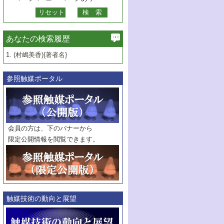
あなたの検索履歴
1.
(村嶋美香){著者名}
参照触媒ポータル
会員の方は、下のバナーから
限定公開情報を閲覧できます。
触媒技術の動向と展望