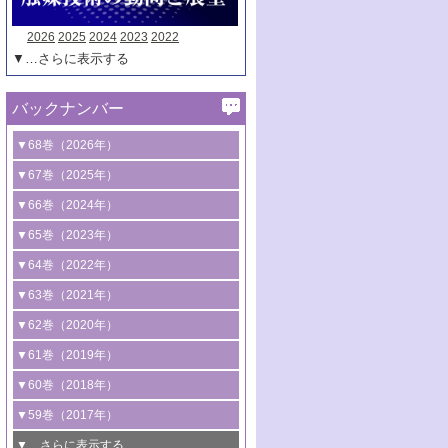
2026
2025
2024
2023
2022
▼…さらに表示する
バックナンバー
▼68巻（2026年）
1号 過酸化水素合成に関する研究動向
▼67巻（2025年）
2号 コンピューター技術により加速する
1号 CO
水素化によるグリーン燃料/グリ
▼66巻（2024年）
2
触媒開発
ーンケミカル製造
1号 低次元ナノ構造を有する触媒材料
▼65巻（2023年）
3号 有機分子変換やCO
資源化のための
2
2号 水素製造のための水分解技術に関す
2号 規制反応場を活用した固体触媒研究
1号 炭素が関わる触媒機能
▼64巻（2022年）
光触媒に関する最近の研究
る最近の研究
の新展開
2号 プラスチックケミカルリサイクルの
1号 合成ガス製造とCOを用いるケミカル
▼63巻（2021年）
B号 第137回触媒討論会（2026年）
3号 オレフィン系樹脂の精密合成に関す
3号 未踏分子変換を目指した酸化触媒プ
ための触媒技術
ズ合成の最新動向
1号 金触媒の新展開
▼62巻（2020年）
る最新技術
ロセスの最前線
3号 非酸化物系金属化合物を基盤とした
2号 化学品合成のための合金触媒開発
2号 ペロブスカイト
1号 触媒設計を拓く欠陥構造のキャラク
▼61巻（2019年）
4号 アルコール類の効率的変換を実現す
4号 シンクロトロン放射光および中性子
触媒材料の開発
3号 CO
の排出削減および有効活用のた
タリゼーション
2
3号 特殊反応場を利用した触媒的分子変
る非貴金属触媒の研究動向
線を利用した触媒解析技術の最先端
1号 物質移動制御に着目した触媒プロセ
▼60巻（2018年）
4号 格子酸素・格子酸素欠陥を利用した
めの触媒技術
換反応
2号 機能化学品製造に資するクリーンな
ス開発
5号 ゼオライトの合成と応用における研
5号 単原子触媒
触媒反応
1号 固体酸触媒の最新の研究動向
▼59巻（2017年）
触媒的酸化反応
4号 若手による情報発信企画～とびたて
4号 多孔質材料を用いた触媒の新展開
究動向
2号 CO
フリー水素サプライチェーンに
2
6号 参照触媒委員会からのお知らせ
5号 生体触媒によるエネルギー変換反応
2号 二酸化炭素からの有用化学品合成
1号 いたるところに，触媒
▼…さらに表示する