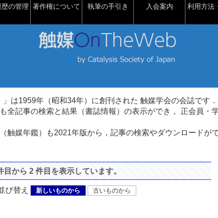
履歴の管理
著作権について
執筆の手引き
入会案内
利用方法・
talysis）」は1959年（昭和34年）に創刊された 触媒学会の会誌です．
も全記事の検索と結果（書誌情報）の表示ができ， 正会員・
（触媒年鑑）も2021年版から，記事の検索やダウンロードが
 件目から 2 件目を表示しています。
び替え
新しいものから
古いものから