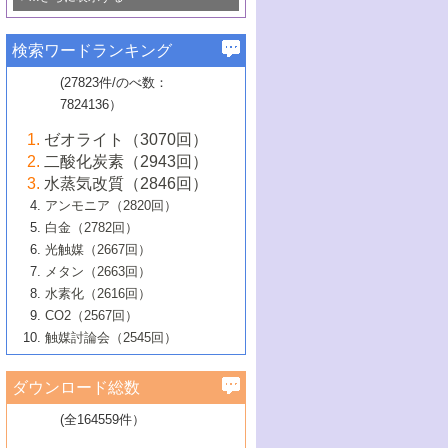
若き触媒の研究者たち～（1）
3号 水処理のための触媒化学
5号 情報学的手法を用いた触媒開発
6号 ヘテロ接合界面
関わる触媒開発動向
B号 第133回触媒討論会（2023年）
6号 窒素とリンの循環のための触媒・機
3号 ナノ粒子・クラスター触媒の最前線
2号 機能性材料の局所構造解析のための
5号 若手による情報発信企画～とびたて
▼58巻（2016年）
4号 光触媒を用いた水分解の最新の研究
6号 カーボンニュートラルに向けた電解
B号 第135回触媒討論会（2025年）
3号 精密高分子合成に関する最近の研究
能性材料
最先端技術
検索ワードランキング
4号 60周年記念企画
若き触媒の研究者たち～（2）
動向
技術
1号 ユニークな構造の高分子を生み出す触
▼57巻（2015年）
動向
B号 第131回触媒討論会（2023年）
3号 無機分離膜材料の開発と触媒反応プ
5号 進化するゼオライト合成技術
6号 石油のノーブル・ユースを志向した
媒技術
(27823件/のべ数：
5号 次世代の触媒プロセスを支えるマイ
B号 第127回触媒討論会（2021年・オン
1号 水素キャリアにかかわる触媒技術の新
4号 バイオマス化成品製造のための触媒
▼56巻（2014年）
ロセスへの適用
触媒技術
7824136）
クロ波
6号 非貴金属系触媒における電気化学的
ライン開催(Zoom)のみ）
2号 リグニンからの化成品製造に向けた触
展開
技術
1号 特殊環境場を利用した材料合成
▼55巻（2013年）
4号 触媒研究における計算科学の利用
酸素還元反応
B号 第129回触媒討論会（2022年・京都
媒技術
6号 メタン転換技術の最新動向
ゼオライト（3070回）
2号 石油精製用触媒の最近の進展
5号 固体触媒による含窒素有機化合物変
2号 光触媒反応機構に関する最新の研究動
1号 高耐久性燃料電池システム用触媒にお
大学：オンライン・対面開催）
▼54巻（2012年）
5号 水素のふるまいを解き明かす最先端
B号 第121回触媒討論会（2018年・東京
3号 触媒研究の最先端～とびたて若き研究
二酸化炭素（2943回）
B号 第125回触媒討論会（2020年・工学
換の最前線
3号 固体酸化物形燃料電池（SOFC）におけ
向
ける新展開
研究
大学）
1号 規則性多孔体の利用技術における最近
▼53巻（2011年）
者たち～（1）
水蒸気改質（2846回）
院大学）
るアノード触媒上での燃料直接改質技術
6号 貴金属使用量低減に向けた自動車排
3号 固体高分子形燃料電池カソード触媒の
2号 リビングラジカル重合の最近の動向
6号 低級アルカンの有効利用のための触
の進歩
アンモニア（2820回）
4号 触媒研究の最先端～とびたて若き研究
1号 金属学から見る合金触媒の新展開
▼52巻（2010年）
ガス浄化触媒の開発
4号 コアシェル構造の制御による触媒機能
開発動向
媒技術
白金（2782回）
3号 天然ガスの化学工業的展開に関する触
2号 第109回触媒討論会
者たち～（2）
2号 第107回触媒討論会
の向上
1号 触媒の劣化対策と長寿命触媒開発
B号 第123回触媒討論会（2019年・大阪
▼51巻（2009年）
4号 人工光合成に向けた近年のアプローチ
光触媒（2667回）
媒技術
B号 第119回触媒討論会（2017年・首都
3号 貴金属低減技術の最新動向
5号 触媒研究の最先端～とびたて若き研究
市立大学）
3号 触媒のその場観察法の進歩（１）
5号 工業触媒およびその周辺技術の最近の
2号 第105回触媒討論会
1号 炭素材料－熱い注目を集める材料－
▼50巻（2008年）
メタン（2663回）
大学東京）
5号 未利用熱エネルギーの有効活用に貢献
4号 貴金属触媒の精密構造制御とその活用
者たち～（3）
4号 貴金属代替技術の最新動向
進歩
水素化（2616回）
4号 触媒のその場観察法の進歩（２）
3号 ナノ構造が拓く新機能
する触媒技術
2号 第103回触媒討論会
1号 触媒化学と学会のこの10年，半世紀，
▼49巻（2007年）
5号 バイオマス化成品製造のための固体触
6号 イオニクス材料と燃料電池・電解合成
5号 光触媒による物質変換反応の新展開
CO2（2567回）
6号 ナノシート
5号 不活性結合の触媒的活性化による有機
そして未来
4号 活性サイトおよびその環境の精密な設
6号 ポリオキソメタレート
3号 環境浄化用光触媒の現状と課題
媒の開発
1号 含フッ素化合物の合成と触媒
▼48巻（2006年）
の最新の研究動向
触媒討論会（2545回）
6号 グラフェン
合成
B号 第115回触媒討論会（2015年・成蹊大
計による触媒の高機能化
2号 第101回触媒討論会
B号 第113回触媒討論会（2014年・ロワジ
4号 水素社会の実現に向けた水素製造・貯
6号 ナノ空間─吸着状態解析から新機能開拓
2号 第99回触媒討論会
B号 第117回触媒討論会（2016年・大阪府
1号 固体酸触媒の最近の進歩
▼47巻（2005年）
学）
7号 水素を利用する化成品合成の新潮流
6号 新しい固体酸触媒技術
5号 触媒を有効に使うための技術
ールホテル豊橋）
蔵技術の進歩
まで─
3号 メソポーラス物質の新展開
立大学）
3号 実用的ファインケミカル合成プロセス
ダウンロード総数
2号 第97回触媒討論会
1号 最近の触媒担体とその効果
▼46巻（2004年）
7号 ゼオライト合成における最近の進歩
6号 第106回触媒討論会
5号 CO
が関わる触媒・材料
B号 第111回触媒討論会（2013年・関西大
4号 錯体を利用したユニークな表面構造の
を実現する触媒
2
3号 リビング重合触媒の最近の展開
2号 第95回触媒討論会
(全164559件）
1号 部分酸化反応触媒の最前線
▼45巻（2003年）
学）
構築と機能
7号 有機分子触媒による精密有機合成
4号 バイオマス活用のための技術開発
6号 第104回触媒討論会
4号 今後の液体燃料を支える触媒技術
3号 化成品を合成するゼオライト触媒
2号 第93回触媒討論会