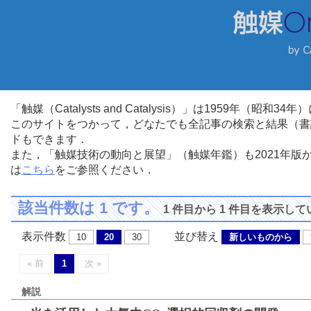
「触媒（Catalysts and Catalysis）」は1959年（昭
このサイトをつかって，どなたでも全記事の検索と結果（書
ドもできます．
また，「触媒技術の動向と展望」（触媒年鑑）も2021年
は
こちら
をご参照ください．
該当件数は 1 です。
1 件目から 1 件目を表示し
表示件数
並び替え
10
20
30
新しいものから
« 前
1
次 »
解説