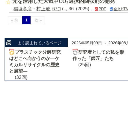
光を活用した大気中CO
選択的回収剤の開発
2
稲垣冬彦
・
村上遼
,
67(1)
，36 (2025)．
PDF
全文HTM
« 前
1
次 »
よく読まれているページ
2026年05月09日 ～ 2026年08
プラスチック分解研究
研究者としての私を形
はどこへ向かうのか―ケ
作った「師匠」たち
ミカルリサイクルの歴史
(25回)
と展望―
(32回)