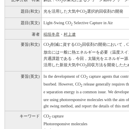
2
題目(和文)
光を活用した大気中CO
選択的回収剤の開発
2
題目(英文)
Light-Swing CO
Selective Capture in Air
2
著者
稲垣冬彦
・
村上遼
要旨(和文)
CO
削減に資するCO
回収剤の開発において，C
2
2
放出には一般に熱エネルギーを必要（温度スイ
共通課題である．今回，太陽光をエネルギー源
活用した新規大気中CO
回収方法を開発したた
2
要旨(英文)
In the development of CO
capture agents that cont
2
bsorbed. However, CO
release generally requires t
2
e separation energy is a common issue. We develop
ure using photoresponsive molecules with the aim of 
ght swing method, and report the details of this met
キーワード
CO
capture
2
Photoresponsive molecules