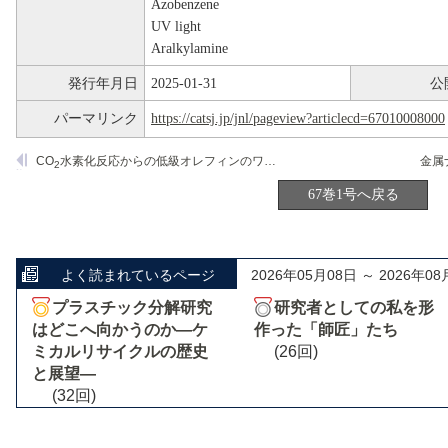
Azobenzene
UV light
Aralkylamine
発行年月日
2025-01-31
公
パーマリンク
https://catsj.jp/jnl/pageview?articlecd=67010008000
CO
水素化反応からの低級オレフィンのワンパス合成を可能とする二機能性触媒の開発
2
67巻1号へ戻る
よく読まれているページ
2026年05月08日 ～ 2026年08
プラスチック分解研究
研究者としての私を形
はどこへ向かうのか―ケ
作った「師匠」たち
ミカルリサイクルの歴史
(26回)
と展望―
(32回)