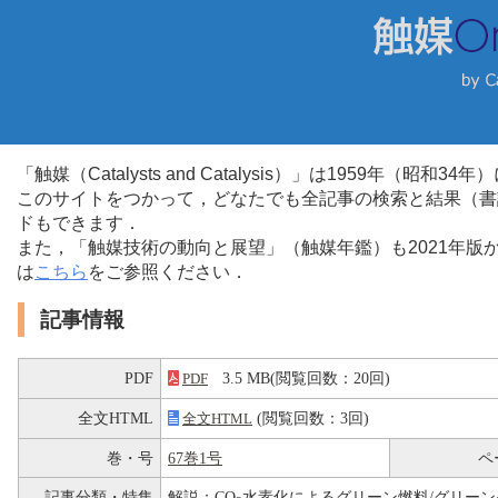
「触媒（Catalysts and Catalysis）」は1959年（昭
このサイトをつかって，どなたでも全記事の検索と結果（書
ドもできます．
また，「触媒技術の動向と展望」（触媒年鑑）も2021年
は
こちら
をご参照ください．
記事情報
PDF
3.5 MB(閲覧回数：20回)
PDF
全文HTML
(閲覧回数：3回)
全文HTML
巻・号
67巻1号
ペ
記事分類・特集
解説：CO
水素化によるグリーン燃料/グリー