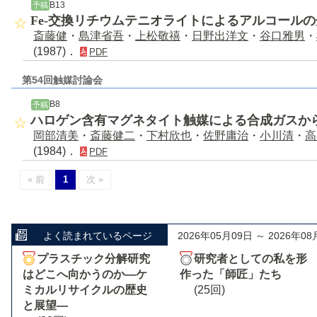
B13
予稿
Fe-交換リチウムテニオライトによるアルコール
斎藤健
・
島津省吾
・
上松敬禧
・
日野出洋文
・
谷口雅男
・
(1987)．
PDF
第54回触媒討論会
B8
予稿
ハロゲン含有マグネタイト触媒による合成ガスか
岡部清美
・
斎藤健二
・
下村欣也
・
佐野庸治
・
小川清
・
高
(1984)．
PDF
« 前
1
次 »
よく読まれているページ
2026年05月09日 ～ 2026年08
プラスチック分解研究
研究者としての私を形
はどこへ向かうのか―ケ
作った「師匠」たち
ミカルリサイクルの歴史
(25回)
と展望―