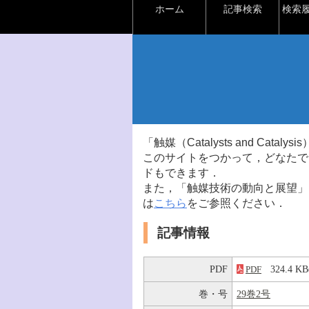
ホーム
記事検索
検索
「触媒（Catalysts and Ca
このサイトをつかって，どなたで
ドもできます．
また，「触媒技術の動向と展望」
は
こちら
をご参照ください．
記事情報
PDF
324.4 
PDF
巻・号
29巻2号