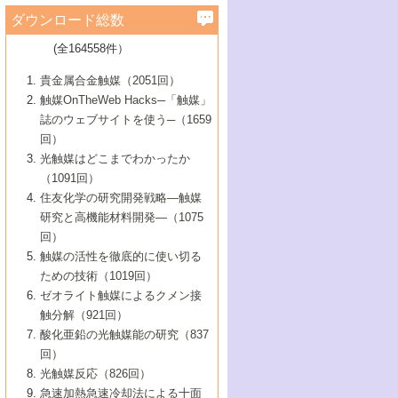
学）
7号 水素を利用する化成品合成の新潮流
6号 新しい固体酸触媒技術
5号 触媒を有効に使うための技術
ールホテル豊橋）
蔵技術の進歩
まで─
3号 メソポーラス物質の新展開
立大学）
3号 実用的ファインケミカル合成プロセス
ダウンロード総数
2号 第97回触媒討論会
1号 最近の触媒担体とその効果
▼46巻（2004年）
7号 ゼオライト合成における最近の進歩
6号 第106回触媒討論会
5号 CO
が関わる触媒・材料
B号 第111回触媒討論会（2013年・関西大
4号 錯体を利用したユニークな表面構造の
を実現する触媒
2
3号 リビング重合触媒の最近の展開
2号 第95回触媒討論会
(全164558件）
1号 部分酸化反応触媒の最前線
▼45巻（2003年）
学）
構築と機能
7号 有機分子触媒による精密有機合成
4号 バイオマス活用のための技術開発
6号 第104回触媒討論会
4号 今後の液体燃料を支える触媒技術
3号 化成品を合成するゼオライト触媒
2号 第93回触媒討論会
1号 なぜこの触媒が良いのか？
▼44巻（2002年）
貴金属合金触媒（2051回）
5号 若手会員による触媒研究の未来展望1：
8号 高機能化ポリオレフィンに向けた重合
5号 こんな物質，あんな物質―新たな触媒
7号 持続可能社会実現のための触媒および
5号 水素製造・貯蔵のための触媒技術の新
4号 水分解用光触媒材料
3号 特殊エネルギー場の触媒反応
触媒OnTheWeb Hacks─「触媒」
企業編
2号 第91回触媒討論会
触媒の最近の進展
1号 高次制御された触媒の化学
▼43巻（2001年）
の可能性―
触媒関連技術
しい展開
誌のウェブサイトを使う─（1659
5号 時間分解分光の進歩と応用
4号 生体内における金属の触媒作用
6号 第102回触媒討論会
3号 最近の自動車排ガス処理技術
2号 第89回触媒討論会
1号 グリーンケミストリーと触媒
▼42巻（2000年）
6号 第100回触媒討論会
8号 未来を拓く金属錯体
回）
6号 第98回触媒討論会
6号 第96回触媒討論会
5号 ファインケミカルズの展開に寄与する
7号 触媒・化学反応における計算化学の進
4号 触媒研究の現状と将来─第90回触媒討論
3号 触媒を利用した電気化学の新展開
2号 第87回触媒討論会特集号
1号 触媒反応工学の明日を拓く
▼41巻（1999年）
7号 『結晶の化学』を活かした触媒研究
光触媒はどこまでわかったか
7号 基礎化学品製造の触媒技術
触媒
歩
会Aから
7号 未来型金属錯体触媒開発への展望
4号 ナノ材料の調製と機能化
（1091回）
3号 生体触媒とバイオプロセス
2号 第85回触媒討論会
8号 イオン液体の応用
1号 孔、穴、あな?-特異な空間とその利用-
▼40巻（1998年）
8号 多機能型リアクター
6号 第94回触媒討論会
8号 若手研究者による触媒研究の未来展望
5号 基礎化学品製造の触媒技術
8号 超臨界流体を用いた化学プロセスの新
住友化学の研究開発戦略―触媒
5号 こんな触媒が欲しい
4号 水素製造・利用の触媒化学
3号 反応ダイナミクス
2号 第83回触媒討論会
1号 創立40周年記念・触媒化学この10年の
▼39巻（1997年）
2：大学・研究所編
展開
研究と高機能材料開発―（1075
7号 サブナノレベルでみた新しい表面現象
6号 第92回触媒討論会
6号 第90回触媒討論会
5号 触媒研究における新しい切り口：コン
進展と21世紀への提言/創立40周年記念・触
4号 超臨界流体の触媒反応への応用
3号 均一系触媒反応最前線
1号 均一系と不均一系触媒反応-その特徴と
回）
▼38巻（1996年）
8号 オレフィン重合触媒の新たな展
7号 基礎化学品製造の触媒技術
ビナトリアルケミストリー
媒学会この10年の歩みとこれから/創立40周
7号 触媒研究と学術雑誌/情報
5号 触媒のおもしろさをどのように伝える
接点
触媒の活性を徹底的に使い切る
4号 実用炭素材料の新展開
1号 触媒の構造と触媒作用/C1化学を中心と
▼37巻（1995年）
年記念・記録は語る
8号 資源の循環と触媒技術
6号 第88回触媒討論会特集号
か
ための技術（1019回）
8号 若い世代からみた触媒化学の現状と未
2号 第79回触媒討論会
5号 研究の方法論を考える
する21世紀への触媒
1号 ファインケミカルズと固体触媒
▼36巻（1994年）
2号 第81回触媒討論会
ゼオライト触媒によるクメン接
来
7号 企業における触媒研究のブレークスル
6号 第86回触媒討論会
3号 最新NO除去触媒の実用化研究
6号 第84回触媒討論会
2号 第77回触媒討論会
2号 第75回触媒討論会
触分解（921回）
1号 電気化学と触媒
▼35巻（1993年）
ー
3号 計算機触媒化学へのさそい
7号 水素化精製触媒の新しい展開
4号 新しい反応場を目指した触媒調製
7号 機能性金属材料と触媒
3号 オリンピックメダル:金・銀・銅はどん
酸化亜鉛の光触媒能の研究（837
3号 希土類を利用した触媒
2号 第73回触媒討論会
8号 この材料を触媒として使ってみません
4号 触媒劣化の制御と予測
1号 工業触媒開発マニュアル―探索から工
▼34巻（1992年）
8号 新しい反応性と機能性を目指した金属
な触媒作用を示すか
回）
5号 反応・分離技術の新しい展開
8号 触媒研究へのNMRの応用と展望
か？
業化まで
4号 触媒とリサイクル
3号 C4化学の展開
5号 最新の実用プロセスと触媒
クラスタ-化学
1号 インパクトを与えたこの研究
▼33巻（1991年）
光触媒反応（826回）
4号 触媒作用における機能の複合化
6号 第80回触媒討論会
2号 第71回触媒討論会
5号 エネルギー変換触媒
4号 《通常号》
6号 第82回触媒討論会
急速加熱急速冷却法による十面
2号 第69回触媒討論会
1号 触媒プロセス開発マニュアル―探索か
▼32巻（1990年）