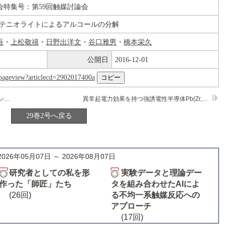
会特集号：第59回触媒討論会
ムテニオライトによるアルコールの分解
吾
・
上松敬禧
・
日野出洋文
・
谷口雅男
・
橋本栄久
公開日
2016-12-01
nl/pageview?articlecd=2902017400a
パラジウム超薄膜を用いた各種オレフィンの部分水素化反応
異常起電力効果を持つ強誘電性半導体Pb(Zr,Ti)O
の
3
29巻2号へ戻る
2026年05月07日 ～ 2026年08月07日
研究者としての私を形
実験データと理論デー
作った「師匠」たち
タを組み合わせたAIによ
(26回)
る不均一系触媒反応への
アプローチ
(17回)