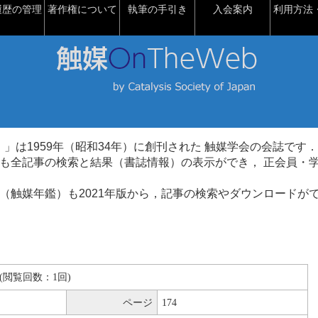
履歴の管理
著作権について
執筆の手引き
入会案内
利用方法・
talysis）」は1959年（昭和34年）に創刊された 触媒学会の会誌です．
も全記事の検索と結果（書誌情報）の表示ができ， 正会員・
（触媒年鑑）も2021年版から，記事の検索やダウンロードが
KB(閲覧回数：1回)
ページ
174