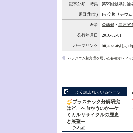
記事分類・特集
第59回触媒討論
題目(和文)
Fe-交換リチウ
著者
斎藤健
・
島津省
発行年月日
2016-12-01
パーマリンク
https://catsj.jp/j
よく読まれているページ
プラスチック分解研究
はどこへ向かうのか―ケ
ミカルリサイクルの歴史
と展望―
(32回)