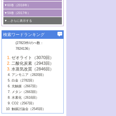
3号 CO
の排出削減および有効活用のた
タリゼーション
2
3号 特殊反応場を利用した触媒的分子変
る非貴金属触媒の研究動向
線を利用した触媒解析技術の最先端
1号 物質移動制御に着目した触媒プロセ
▼60巻（2018年）
4号 格子酸素・格子酸素欠陥を利用した
めの触媒技術
換反応
2号 機能化学品製造に資するクリーンな
ス開発
5号 ゼオライトの合成と応用における研
5号 単原子触媒
触媒反応
1号 固体酸触媒の最新の研究動向
▼59巻（2017年）
触媒的酸化反応
4号 若手による情報発信企画～とびたて
4号 多孔質材料を用いた触媒の新展開
究動向
2号 CO
フリー水素サプライチェーンに
2
6号 参照触媒委員会からのお知らせ
5号 生体触媒によるエネルギー変換反応
2号 二酸化炭素からの有用化学品合成
1号 いたるところに，触媒
▼…さらに表示する
若き触媒の研究者たち～（1）
3号 水処理のための触媒化学
5号 情報学的手法を用いた触媒開発
6号 ヘテロ接合界面
関わる触媒開発動向
B号 第133回触媒討論会（2023年）
6号 窒素とリンの循環のための触媒・機
3号 ナノ粒子・クラスター触媒の最前線
2号 機能性材料の局所構造解析のための
5号 若手による情報発信企画～とびたて
▼58巻（2016年）
4号 光触媒を用いた水分解の最新の研究
6号 カーボンニュートラルに向けた電解
B号 第135回触媒討論会（2025年）
3号 精密高分子合成に関する最近の研究
能性材料
最先端技術
検索ワードランキング
4号 60周年記念企画
若き触媒の研究者たち～（2）
動向
技術
1号 ユニークな構造の高分子を生み出す触
▼57巻（2015年）
動向
B号 第131回触媒討論会（2023年）
3号 無機分離膜材料の開発と触媒反応プ
5号 進化するゼオライト合成技術
6号 石油のノーブル・ユースを志向した
媒技術
(27823件/のべ数：
5号 次世代の触媒プロセスを支えるマイ
B号 第127回触媒討論会（2021年・オン
1号 水素キャリアにかかわる触媒技術の新
4号 バイオマス化成品製造のための触媒
▼56巻（2014年）
ロセスへの適用
触媒技術
7824136）
クロ波
6号 非貴金属系触媒における電気化学的
ライン開催(Zoom)のみ）
2号 リグニンからの化成品製造に向けた触
展開
技術
1号 特殊環境場を利用した材料合成
▼55巻（2013年）
4号 触媒研究における計算科学の利用
酸素還元反応
B号 第129回触媒討論会（2022年・京都
媒技術
6号 メタン転換技術の最新動向
ゼオライト（3070回）
2号 石油精製用触媒の最近の進展
5号 固体触媒による含窒素有機化合物変
2号 光触媒反応機構に関する最新の研究動
1号 高耐久性燃料電池システム用触媒にお
大学：オンライン・対面開催）
▼54巻（2012年）
5号 水素のふるまいを解き明かす最先端
B号 第121回触媒討論会（2018年・東京
3号 触媒研究の最先端～とびたて若き研究
二酸化炭素（2943回）
B号 第125回触媒討論会（2020年・工学
換の最前線
3号 固体酸化物形燃料電池（SOFC）におけ
向
ける新展開
研究
大学）
1号 規則性多孔体の利用技術における最近
▼53巻（2011年）
者たち～（1）
水蒸気改質（2846回）
院大学）
るアノード触媒上での燃料直接改質技術
6号 貴金属使用量低減に向けた自動車排
3号 固体高分子形燃料電池カソード触媒の
2号 リビングラジカル重合の最近の動向
6号 低級アルカンの有効利用のための触
の進歩
アンモニア（2820回）
4号 触媒研究の最先端～とびたて若き研究
1号 金属学から見る合金触媒の新展開
▼52巻（2010年）
ガス浄化触媒の開発
4号 コアシェル構造の制御による触媒機能
開発動向
媒技術
白金（2782回）
3号 天然ガスの化学工業的展開に関する触
2号 第109回触媒討論会
者たち～（2）
2号 第107回触媒討論会
の向上
1号 触媒の劣化対策と長寿命触媒開発
B号 第123回触媒討論会（2019年・大阪
▼51巻（2009年）
4号 人工光合成に向けた近年のアプローチ
光触媒（2667回）
媒技術
B号 第119回触媒討論会（2017年・首都
3号 貴金属低減技術の最新動向
5号 触媒研究の最先端～とびたて若き研究
市立大学）
3号 触媒のその場観察法の進歩（１）
5号 工業触媒およびその周辺技術の最近の
2号 第105回触媒討論会
1号 炭素材料－熱い注目を集める材料－
▼50巻（2008年）
メタン（2663回）
大学東京）
5号 未利用熱エネルギーの有効活用に貢献
4号 貴金属触媒の精密構造制御とその活用
者たち～（3）
4号 貴金属代替技術の最新動向
進歩
水素化（2616回）
4号 触媒のその場観察法の進歩（２）
3号 ナノ構造が拓く新機能
する触媒技術
2号 第103回触媒討論会
1号 触媒化学と学会のこの10年，半世紀，
▼49巻（2007年）
5号 バイオマス化成品製造のための固体触
6号 イオニクス材料と燃料電池・電解合成
5号 光触媒による物質変換反応の新展開
CO2（2567回）
6号 ナノシート
5号 不活性結合の触媒的活性化による有機
そして未来
4号 活性サイトおよびその環境の精密な設
6号 ポリオキソメタレート
3号 環境浄化用光触媒の現状と課題
媒の開発
1号 含フッ素化合物の合成と触媒
▼48巻（2006年）
の最新の研究動向
触媒討論会（2545回）
6号 グラフェン
合成
B号 第115回触媒討論会（2015年・成蹊大
計による触媒の高機能化
2号 第101回触媒討論会
B号 第113回触媒討論会（2014年・ロワジ
4号 水素社会の実現に向けた水素製造・貯
6号 ナノ空間─吸着状態解析から新機能開拓
2号 第99回触媒討論会
B号 第117回触媒討論会（2016年・大阪府
1号 固体酸触媒の最近の進歩
▼47巻（2005年）