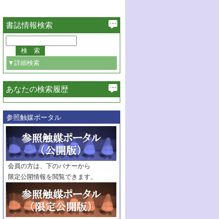
書誌情報検索
▼詳細検索
あなたの検索履歴
光触媒作用
必ず含む
参照触媒ポータル
巻・号指定
巻
号
範囲指定
巻
号～
巻
会員の方は、下のバナーから
号
限定公開情報を閲覧できます。
触媒年鑑
年度
記事種別
マーク：
マークあり