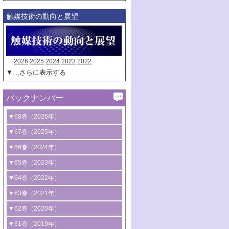
触媒技術の動向と展望
2026
2025
2024
2023
2022
▼…さらに表示する
バックナンバー
▼68巻（2026年）
1号 過酸化水素合成に関する研究動向
▼67巻（2025年）
2号 コンピューター技術により加速する
1号 CO
水素化によるグリーン燃料/グリ
▼66巻（2024年）
2
触媒開発
ーンケミカル製造
1号 低次元ナノ構造を有する触媒材料
▼65巻（2023年）
3号 有機分子変換やCO
資源化のための
2
2号 水素製造のための水分解技術に関す
2号 規制反応場を活用した固体触媒研究
1号 炭素が関わる触媒機能
▼64巻（2022年）
光触媒に関する最近の研究
る最近の研究
の新展開
2号 プラスチックケミカルリサイクルの
1号 合成ガス製造とCOを用いるケミカル
▼63巻（2021年）
B号 第137回触媒討論会（2026年）
3号 オレフィン系樹脂の精密合成に関す
3号 未踏分子変換を目指した酸化触媒プ
ための触媒技術
ズ合成の最新動向
1号 金触媒の新展開
▼62巻（2020年）
る最新技術
ロセスの最前線
3号 非酸化物系金属化合物を基盤とした
2号 化学品合成のための合金触媒開発
2号 ペロブスカイト
1号 触媒設計を拓く欠陥構造のキャラク
▼61巻（2019年）
4号 アルコール類の効率的変換を実現す
4号 シンクロトロン放射光および中性子
触媒材料の開発