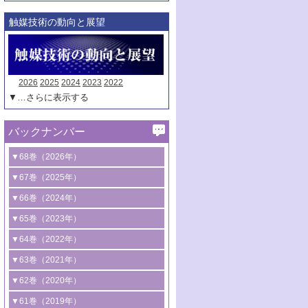
触媒技術の動向と展望
2026
2025
2024
2023
2022
▼…さらに表示する
バックナンバー
▼68巻（2026年）
1号 過酸化水素合成に関する研究動向
▼67巻（2025年）
2号 コンピューター技術により加速する
1号 CO
水素化によるグリーン燃料/グリ
▼66巻（2024年）
2
触媒開発
ーンケミカル製造
1号 低次元ナノ構造を有する触媒材料
▼65巻（2023年）
3号 有機分子変換やCO
資源化のための
2
2号 水素製造のための水分解技術に関す
2号 規制反応場を活用した固体触媒研究
1号 炭素が関わる触媒機能
▼64巻（2022年）
光触媒に関する最近の研究
る最近の研究
の新展開
2号 プラスチックケミカルリサイクルの
1号 合成ガス製造とCOを用いるケミカル
▼63巻（2021年）
B号 第137回触媒討論会（2026年）
3号 オレフィン系樹脂の精密合成に関す
3号 未踏分子変換を目指した酸化触媒プ
ための触媒技術
ズ合成の最新動向
1号 金触媒の新展開
▼62巻（2020年）
る最新技術
ロセスの最前線
3号 非酸化物系金属化合物を基盤とした
2号 化学品合成のための合金触媒開発
2号 ペロブスカイト
1号 触媒設計を拓く欠陥構造のキャラク
▼61巻（2019年）
4号 アルコール類の効率的変換を実現す
4号 シンクロトロン放射光および中性子
触媒材料の開発