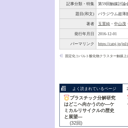
記事分類・特集
第59回触媒討論
題目(和文)
パラジウム超薄
著者
玉置純
・
中山茂
発行年月日
2016-12-01
パーマリンク
https://catsj.jp/j
よく読まれているページ
プラスチック分解研究
はどこへ向かうのか―ケ
ミカルリサイクルの歴史
と展望―
(32回)