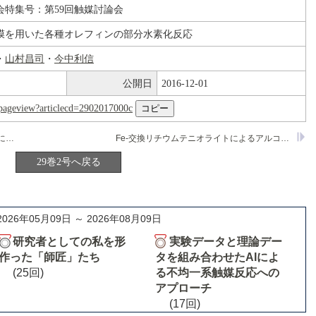
会特集号：第59回触媒討論会
膜を用いた各種オレフィンの部分水素化反応
・
山村昌司
・
今中利信
公開日
2016-12-01
nl/pageview?articlecd=2902017000c
固定化コバルト酸化物クラスター触媒上におけるCO酸化反応のEXAFSのよる研究
Fe-交換リチウムテニオライトによるアルコールの分解
29巻2号へ戻る
2026年05月09日 ～ 2026年08月09日
研究者としての私を形
実験データと理論デー
作った「師匠」たち
タを組み合わせたAIによ
(25回)
る不均一系触媒反応への
アプローチ
(17回)