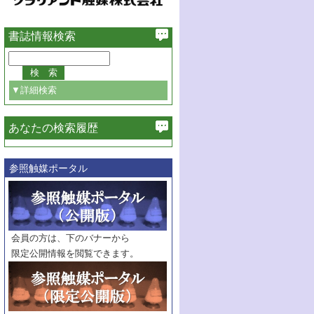
書誌情報検索
▼詳細検索
あなたの検索履歴
必ず含む
参照触媒ポータル
巻・号指定
巻
号
範囲指定
巻
号～
巻
会員の方は、下のバナーから
号
限定公開情報を閲覧できます。
触媒年鑑
年度
記事種別
マーク：
マークあり