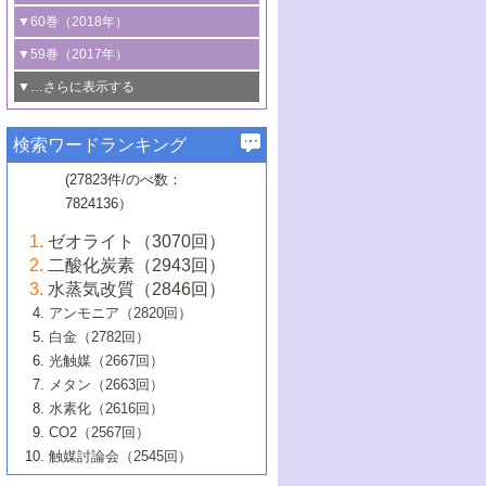
3号 CO
の排出削減および有効活用のた
タリゼーション
2
3号 特殊反応場を利用した触媒的分子変
る非貴金属触媒の研究動向
線を利用した触媒解析技術の最先端
1号 物質移動制御に着目した触媒プロセ
▼60巻（2018年）
4号 格子酸素・格子酸素欠陥を利用した
めの触媒技術
換反応
2号 機能化学品製造に資するクリーンな
ス開発
5号 ゼオライトの合成と応用における研
5号 単原子触媒
触媒反応
1号 固体酸触媒の最新の研究動向
▼59巻（2017年）
触媒的酸化反応
4号 若手による情報発信企画～とびたて
4号 多孔質材料を用いた触媒の新展開
究動向
2号 CO
フリー水素サプライチェーンに
2
6号 参照触媒委員会からのお知らせ
5号 生体触媒によるエネルギー変換反応
2号 二酸化炭素からの有用化学品合成
1号 いたるところに，触媒
▼…さらに表示する
若き触媒の研究者たち～（1）
3号 水処理のための触媒化学
5号 情報学的手法を用いた触媒開発
6号 ヘテロ接合界面
関わる触媒開発動向
B号 第133回触媒討論会（2023年）
6号 窒素とリンの循環のための触媒・機
3号 ナノ粒子・クラスター触媒の最前線
2号 機能性材料の局所構造解析のための
5号 若手による情報発信企画～とびたて
▼58巻（2016年）
4号 光触媒を用いた水分解の最新の研究
6号 カーボンニュートラルに向けた電解
B号 第135回触媒討論会（2025年）
3号 精密高分子合成に関する最近の研究
能性材料
最先端技術
検索ワードランキング
4号 60周年記念企画
若き触媒の研究者たち～（2）
動向
技術
1号 ユニークな構造の高分子を生み出す触
▼57巻（2015年）
動向
B号 第131回触媒討論会（2023年）
3号 無機分離膜材料の開発と触媒反応プ
5号 進化するゼオライト合成技術
6号 石油のノーブル・ユースを志向した
媒技術
(27823件/のべ数：
5号 次世代の触媒プロセスを支えるマイ
B号 第127回触媒討論会（2021年・オン
1号 水素キャリアにかかわる触媒技術の新
4号 バイオマス化成品製造のための触媒
▼56巻（2014年）
ロセスへの適用
触媒技術
7824136）
クロ波
6号 非貴金属系触媒における電気化学的
ライン開催(Zoom)のみ）
2号 リグニンからの化成品製造に向けた触
展開
技術
1号 特殊環境場を利用した材料合成
▼55巻（2013年）
4号 触媒研究における計算科学の利用
酸素還元反応
B号 第129回触媒討論会（2022年・京都
媒技術
6号 メタン転換技術の最新動向
ゼオライト（3070回）
2号 石油精製用触媒の最近の進展
5号 固体触媒による含窒素有機化合物変
2号 光触媒反応機構に関する最新の研究動
1号 高耐久性燃料電池システム用触媒にお
大学：オンライン・対面開催）
▼54巻（2012年）
5号 水素のふるまいを解き明かす最先端
B号 第121回触媒討論会（2018年・東京
3号 触媒研究の最先端～とびたて若き研究
二酸化炭素（2943回）
B号 第125回触媒討論会（2020年・工学
換の最前線
3号 固体酸化物形燃料電池（SOFC）におけ
向
ける新展開
研究
大学）
1号 規則性多孔体の利用技術における最近
▼53巻（2011年）
者たち～（1）
水蒸気改質（2846回）
院大学）
るアノード触媒上での燃料直接改質技術
6号 貴金属使用量低減に向けた自動車排
3号 固体高分子形燃料電池カソード触媒の
2号 リビングラジカル重合の最近の動向
6号 低級アルカンの有効利用のための触
の進歩
アンモニア（2820回）
4号 触媒研究の最先端～とびたて若き研究
1号 金属学から見る合金触媒の新展開
▼52巻（2010年）
ガス浄化触媒の開発
4号 コアシェル構造の制御による触媒機能
開発動向
媒技術
白金（2782回）
3号 天然ガスの化学工業的展開に関する触
2号 第109回触媒討論会
者たち～（2）
2号 第107回触媒討論会
の向上
1号 触媒の劣化対策と長寿命触媒開発
B号 第123回触媒討論会（2019年・大阪
▼51巻（2009年）
4号 人工光合成に向けた近年のアプローチ
光触媒（2667回）
媒技術
B号 第119回触媒討論会（2017年・首都
3号 貴金属低減技術の最新動向
5号 触媒研究の最先端～とびたて若き研究
市立大学）
3号 触媒のその場観察法の進歩（１）
5号 工業触媒およびその周辺技術の最近の
2号 第105回触媒討論会
1号 炭素材料－熱い注目を集める材料－
▼50巻（2008年）
メタン（2663回）
大学東京）
5号 未利用熱エネルギーの有効活用に貢献
4号 貴金属触媒の精密構造制御とその活用
者たち～（3）
4号 貴金属代替技術の最新動向
進歩
水素化（2616回）
4号 触媒のその場観察法の進歩（２）
3号 ナノ構造が拓く新機能
する触媒技術
2号 第103回触媒討論会
1号 触媒化学と学会のこの10年，半世紀，
▼49巻（2007年）
5号 バイオマス化成品製造のための固体触
6号 イオニクス材料と燃料電池・電解合成
5号 光触媒による物質変換反応の新展開
CO2（2567回）
6号 ナノシート
5号 不活性結合の触媒的活性化による有機
そして未来
4号 活性サイトおよびその環境の精密な設
6号 ポリオキソメタレート
3号 環境浄化用光触媒の現状と課題
媒の開発
1号 含フッ素化合物の合成と触媒
▼48巻（2006年）
の最新の研究動向
触媒討論会（2545回）
6号 グラフェン
合成
B号 第115回触媒討論会（2015年・成蹊大
計による触媒の高機能化
2号 第101回触媒討論会
B号 第113回触媒討論会（2014年・ロワジ
4号 水素社会の実現に向けた水素製造・貯
6号 ナノ空間─吸着状態解析から新機能開拓
2号 第99回触媒討論会
B号 第117回触媒討論会（2016年・大阪府
1号 固体酸触媒の最近の進歩
▼47巻（2005年）