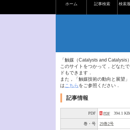
ホーム
記事検索
検索
「触媒（Catalysts and Ca
このサイトをつかって，どなたで
ドもできます．
また，「触媒技術の動向と展望」
は
こちら
をご参照ください．
記事情報
PDF
394.1 
PDF
巻・号
29巻2号