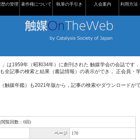
履歴の管理
著作権について
執筆の手引き
入会案内
利用方法・
talysis）」は1959年（昭和34年）に創刊された 触媒学会の会誌です．
も全記事の検索と結果（書誌情報）の表示ができ， 正会員・
（触媒年鑑）も2021年版から，記事の検索やダウンロードが
KB(閲覧回数：0回)
ページ
170