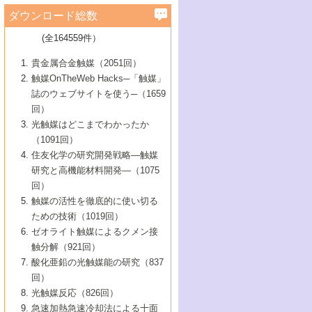
学）
7号 水素を利用する化成品合成の新潮流
6号 新しい固体酸触媒技術
5号 触媒を有効に使うための技術
ールホテル豊橋）
蔵技術の進歩
まで─
3号 メソポーラス物質の新展開
立大学）
3号 実用的ファインケミカル合成プロセス
ダウンロード総数
2号 第97回触媒討論会
1号 最近の触媒担体とその効果
▼46巻（2004年）
7号 ゼオライト合成における最近の進歩
6号 第106回触媒討論会
5号 CO
が関わる触媒・材料
B号 第111回触媒討論会（2013年・関西大
4号 錯体を利用したユニークな表面構造の
を実現する触媒
2
3号 リビング重合触媒の最近の展開
2号 第95回触媒討論会
(全164559件）
1号 部分酸化反応触媒の最前線
▼45巻（2003年）
学）
構築と機能
7号 有機分子触媒による精密有機合成
4号 バイオマス活用のための技術開発
6号 第104回触媒討論会
4号 今後の液体燃料を支える触媒技術
3号 化成品を合成するゼオライト触媒
2号 第93回触媒討論会
1号 なぜこの触媒が良いのか？
▼44巻（2002年）
貴金属合金触媒（2051回）
5号 若手会員による触媒研究の未来展望1：
8号 高機能化ポリオレフィンに向けた重合
5号 こんな物質，あんな物質―新たな触媒
7号 持続可能社会実現のための触媒および
5号 水素製造・貯蔵のための触媒技術の新
4号 水分解用光触媒材料
3号 特殊エネルギー場の触媒反応
触媒OnTheWeb Hacks─「触媒」
企業編
2号 第91回触媒討論会
触媒の最近の進展
1号 高次制御された触媒の化学
▼43巻（2001年）
の可能性―
触媒関連技術
しい展開
誌のウェブサイトを使う─（1659
5号 時間分解分光の進歩と応用
4号 生体内における金属の触媒作用
6号 第102回触媒討論会
3号 最近の自動車排ガス処理技術
2号 第89回触媒討論会
1号 グリーンケミストリーと触媒
▼42巻（2000年）
6号 第100回触媒討論会
8号 未来を拓く金属錯体
回）
6号 第98回触媒討論会
6号 第96回触媒討論会
5号 ファインケミカルズの展開に寄与する
7号 触媒・化学反応における計算化学の進
4号 触媒研究の現状と将来─第90回触媒討論
3号 触媒を利用した電気化学の新展開
2号 第87回触媒討論会特集号
1号 触媒反応工学の明日を拓く
▼41巻（1999年）
7号 『結晶の化学』を活かした触媒研究
光触媒はどこまでわかったか
7号 基礎化学品製造の触媒技術
触媒
歩
会Aから
7号 未来型金属錯体触媒開発への展望
4号 ナノ材料の調製と機能化
（1091回）
3号 生体触媒とバイオプロセス
2号 第85回触媒討論会
8号 イオン液体の応用
1号 孔、穴、あな?-特異な空間とその利用-
▼40巻（1998年）
8号 多機能型リアクター
6号 第94回触媒討論会
8号 若手研究者による触媒研究の未来展望
5号 基礎化学品製造の触媒技術
8号 超臨界流体を用いた化学プロセスの新
住友化学の研究開発戦略―触媒
5号 こんな触媒が欲しい
4号 水素製造・利用の触媒化学
3号 反応ダイナミクス
2号 第83回触媒討論会
1号 創立40周年記念・触媒化学この10年の
▼39巻（1997年）
2：大学・研究所編
展開
研究と高機能材料開発―（1075
7号 サブナノレベルでみた新しい表面現象
6号 第92回触媒討論会
6号 第90回触媒討論会
5号 触媒研究における新しい切り口：コン
進展と21世紀への提言/創立40周年記念・触
4号 超臨界流体の触媒反応への応用
3号 均一系触媒反応最前線
1号 均一系と不均一系触媒反応-その特徴と
回）
▼38巻（1996年）
8号 オレフィン重合触媒の新たな展
7号 基礎化学品製造の触媒技術
ビナトリアルケミストリー
媒学会この10年の歩みとこれから/創立40周
7号 触媒研究と学術雑誌/情報
5号 触媒のおもしろさをどのように伝える
接点
触媒の活性を徹底的に使い切る
4号 実用炭素材料の新展開
1号 触媒の構造と触媒作用/C1化学を中心と
▼37巻（1995年）
年記念・記録は語る
8号 資源の循環と触媒技術
6号 第88回触媒討論会特集号
か
ための技術（1019回）
8号 若い世代からみた触媒化学の現状と未
2号 第79回触媒討論会
5号 研究の方法論を考える
する21世紀への触媒
1号 ファインケミカルズと固体触媒
▼36巻（1994年）
2号 第81回触媒討論会
ゼオライト触媒によるクメン接
来
7号 企業における触媒研究のブレークスル
6号 第86回触媒討論会
3号 最新NO除去触媒の実用化研究
6号 第84回触媒討論会
2号 第77回触媒討論会
2号 第75回触媒討論会
触分解（921回）
1号 電気化学と触媒
▼35巻（1993年）
ー
3号 計算機触媒化学へのさそい
7号 水素化精製触媒の新しい展開
4号 新しい反応場を目指した触媒調製
7号 機能性金属材料と触媒
3号 オリンピックメダル:金・銀・銅はどん
酸化亜鉛の光触媒能の研究（837
3号 希土類を利用した触媒
2号 第73回触媒討論会
8号 この材料を触媒として使ってみません
4号 触媒劣化の制御と予測
1号 工業触媒開発マニュアル―探索から工
▼34巻（1992年）
8号 新しい反応性と機能性を目指した金属
な触媒作用を示すか
回）
5号 反応・分離技術の新しい展開
8号 触媒研究へのNMRの応用と展望
か？
業化まで
4号 触媒とリサイクル
3号 C4化学の展開
5号 最新の実用プロセスと触媒
クラスタ-化学
1号 インパクトを与えたこの研究
▼33巻（1991年）
光触媒反応（826回）
4号 触媒作用における機能の複合化
6号 第80回触媒討論会
2号 第71回触媒討論会
5号 エネルギー変換触媒
4号 《通常号》
6号 第82回触媒討論会
急速加熱急速冷却法による十面
2号 第69回触媒討論会
1号 触媒プロセス開発マニュアル―探索か
▼32巻（1990年）