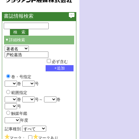
書誌情報検索
▼詳細検索
必ず含む
巻・号指定
巻
号
範囲指定
巻
号～
巻
号
触媒年鑑
年度
記事種別
マーク：
マークあり