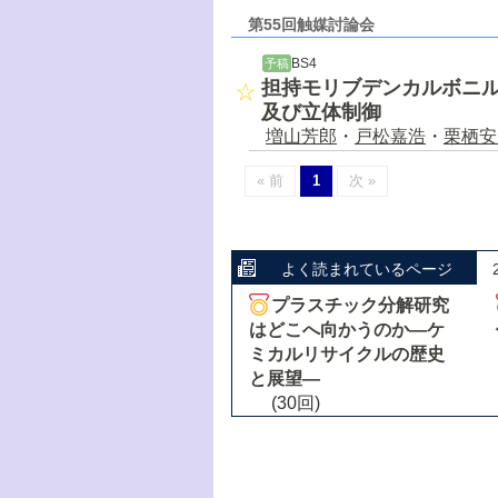
第55回触媒討論会
BS4
予稿
担持モリブデンカルボニル
及び立体制御
増山芳郎
・
戸松嘉浩
・
栗栖安
« 前
1
次 »
よく読まれているページ
プラスチック分解研究
はどこへ向かうのか―ケ
ミカルリサイクルの歴史
と展望―
(30回)