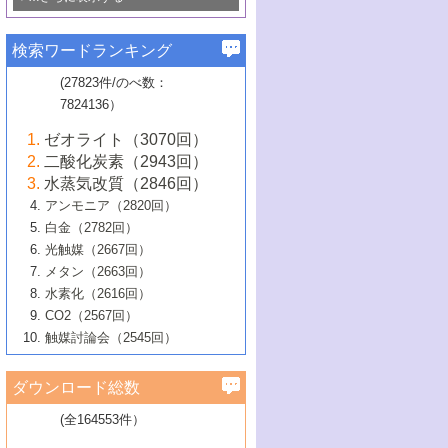
若き触媒の研究者たち～（1）
3号 水処理のための触媒化学
5号 情報学的手法を用いた触媒開発
6号 ヘテロ接合界面
関わる触媒開発動向
B号 第133回触媒討論会（2023年）
6号 窒素とリンの循環のための触媒・機
3号 ナノ粒子・クラスター触媒の最前線
2号 機能性材料の局所構造解析のための
5号 若手による情報発信企画～とびたて
▼58巻（2016年）
4号 光触媒を用いた水分解の最新の研究
6号 カーボンニュートラルに向けた電解
B号 第135回触媒討論会（2025年）
3号 精密高分子合成に関する最近の研究
能性材料
最先端技術
検索ワードランキング
4号 60周年記念企画
若き触媒の研究者たち～（2）
動向
技術
1号 ユニークな構造の高分子を生み出す触
▼57巻（2015年）
動向
B号 第131回触媒討論会（2023年）
3号 無機分離膜材料の開発と触媒反応プ
5号 進化するゼオライト合成技術
6号 石油のノーブル・ユースを志向した
媒技術
(27823件/のべ数：
5号 次世代の触媒プロセスを支えるマイ
B号 第127回触媒討論会（2021年・オン
1号 水素キャリアにかかわる触媒技術の新
4号 バイオマス化成品製造のための触媒
▼56巻（2014年）
ロセスへの適用
触媒技術
7824136）
クロ波
6号 非貴金属系触媒における電気化学的
ライン開催(Zoom)のみ）
2号 リグニンからの化成品製造に向けた触
展開
技術
1号 特殊環境場を利用した材料合成
▼55巻（2013年）
4号 触媒研究における計算科学の利用
酸素還元反応
B号 第129回触媒討論会（2022年・京都
媒技術
6号 メタン転換技術の最新動向
ゼオライト（3070回）
2号 石油精製用触媒の最近の進展
5号 固体触媒による含窒素有機化合物変
2号 光触媒反応機構に関する最新の研究動
1号 高耐久性燃料電池システム用触媒にお
大学：オンライン・対面開催）
▼54巻（2012年）
5号 水素のふるまいを解き明かす最先端
B号 第121回触媒討論会（2018年・東京
3号 触媒研究の最先端～とびたて若き研究
二酸化炭素（2943回）
B号 第125回触媒討論会（2020年・工学
換の最前線
3号 固体酸化物形燃料電池（SOFC）におけ
向
ける新展開
研究
大学）
1号 規則性多孔体の利用技術における最近
▼53巻（2011年）
者たち～（1）
水蒸気改質（2846回）
院大学）
るアノード触媒上での燃料直接改質技術
6号 貴金属使用量低減に向けた自動車排
3号 固体高分子形燃料電池カソード触媒の
2号 リビングラジカル重合の最近の動向
6号 低級アルカンの有効利用のための触
の進歩
アンモニア（2820回）
4号 触媒研究の最先端～とびたて若き研究
1号 金属学から見る合金触媒の新展開
▼52巻（2010年）
ガス浄化触媒の開発
4号 コアシェル構造の制御による触媒機能
開発動向
媒技術
白金（2782回）
3号 天然ガスの化学工業的展開に関する触
2号 第109回触媒討論会
者たち～（2）
2号 第107回触媒討論会
の向上
1号 触媒の劣化対策と長寿命触媒開発
B号 第123回触媒討論会（2019年・大阪
▼51巻（2009年）
4号 人工光合成に向けた近年のアプローチ
光触媒（2667回）
媒技術
B号 第119回触媒討論会（2017年・首都
3号 貴金属低減技術の最新動向
5号 触媒研究の最先端～とびたて若き研究
市立大学）
3号 触媒のその場観察法の進歩（１）
5号 工業触媒およびその周辺技術の最近の
2号 第105回触媒討論会
1号 炭素材料－熱い注目を集める材料－
▼50巻（2008年）
メタン（2663回）
大学東京）
5号 未利用熱エネルギーの有効活用に貢献
4号 貴金属触媒の精密構造制御とその活用
者たち～（3）
4号 貴金属代替技術の最新動向
進歩
水素化（2616回）
4号 触媒のその場観察法の進歩（２）
3号 ナノ構造が拓く新機能
する触媒技術
2号 第103回触媒討論会
1号 触媒化学と学会のこの10年，半世紀，
▼49巻（2007年）
5号 バイオマス化成品製造のための固体触
6号 イオニクス材料と燃料電池・電解合成
5号 光触媒による物質変換反応の新展開
CO2（2567回）
6号 ナノシート
5号 不活性結合の触媒的活性化による有機
そして未来
4号 活性サイトおよびその環境の精密な設
6号 ポリオキソメタレート
3号 環境浄化用光触媒の現状と課題
媒の開発
1号 含フッ素化合物の合成と触媒
▼48巻（2006年）
の最新の研究動向
触媒討論会（2545回）
6号 グラフェン
合成
B号 第115回触媒討論会（2015年・成蹊大
計による触媒の高機能化
2号 第101回触媒討論会
B号 第113回触媒討論会（2014年・ロワジ
4号 水素社会の実現に向けた水素製造・貯
6号 ナノ空間─吸着状態解析から新機能開拓
2号 第99回触媒討論会
B号 第117回触媒討論会（2016年・大阪府
1号 固体酸触媒の最近の進歩
▼47巻（2005年）
学）
7号 水素を利用する化成品合成の新潮流
6号 新しい固体酸触媒技術
5号 触媒を有効に使うための技術
ールホテル豊橋）
蔵技術の進歩
まで─
3号 メソポーラス物質の新展開
立大学）
3号 実用的ファインケミカル合成プロセス
ダウンロード総数
2号 第97回触媒討論会
1号 最近の触媒担体とその効果
▼46巻（2004年）
7号 ゼオライト合成における最近の進歩
6号 第106回触媒討論会
5号 CO
が関わる触媒・材料
B号 第111回触媒討論会（2013年・関西大
4号 錯体を利用したユニークな表面構造の
を実現する触媒
2
3号 リビング重合触媒の最近の展開
2号 第95回触媒討論会
(全164553件）
1号 部分酸化反応触媒の最前線
▼45巻（2003年）
学）
構築と機能
7号 有機分子触媒による精密有機合成
4号 バイオマス活用のための技術開発
6号 第104回触媒討論会
4号 今後の液体燃料を支える触媒技術
3号 化成品を合成するゼオライト触媒
2号 第93回触媒討論会