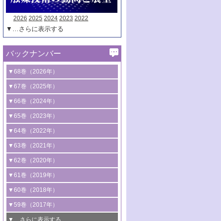
2026
2025
2024
2023
2022
▼…さらに表示する
バックナンバー
▼68巻（2026年）
1号 過酸化水素合成に関する研究動向
▼67巻（2025年）
2号 コンピューター技術により加速する
1号 CO
水素化によるグリーン燃料/グリ
▼66巻（2024年）
2
触媒開発
ーンケミカル製造
1号 低次元ナノ構造を有する触媒材料
▼65巻（2023年）
3号 有機分子変換やCO
資源化のための
2
2号 水素製造のための水分解技術に関す
2号 規制反応場を活用した固体触媒研究
1号 炭素が関わる触媒機能
▼64巻（2022年）
光触媒に関する最近の研究
る最近の研究
の新展開
2号 プラスチックケミカルリサイクルの
1号 合成ガス製造とCOを用いるケミカル
▼63巻（2021年）
B号 第137回触媒討論会（2026年）
3号 オレフィン系樹脂の精密合成に関す
3号 未踏分子変換を目指した酸化触媒プ
ための触媒技術
ズ合成の最新動向
1号 金触媒の新展開
▼62巻（2020年）
る最新技術
ロセスの最前線
3号 非酸化物系金属化合物を基盤とした
2号 化学品合成のための合金触媒開発
2号 ペロブスカイト
1号 触媒設計を拓く欠陥構造のキャラク
▼61巻（2019年）
4号 アルコール類の効率的変換を実現す
4号 シンクロトロン放射光および中性子
触媒材料の開発
3号 CO
の排出削減および有効活用のた
タリゼーション
2
3号 特殊反応場を利用した触媒的分子変
る非貴金属触媒の研究動向
線を利用した触媒解析技術の最先端
1号 物質移動制御に着目した触媒プロセ
▼60巻（2018年）
4号 格子酸素・格子酸素欠陥を利用した
めの触媒技術
換反応
2号 機能化学品製造に資するクリーンな
ス開発
5号 ゼオライトの合成と応用における研
5号 単原子触媒
触媒反応
1号 固体酸触媒の最新の研究動向
▼59巻（2017年）
触媒的酸化反応
4号 若手による情報発信企画～とびたて
4号 多孔質材料を用いた触媒の新展開
究動向
2号 CO
フリー水素サプライチェーンに
2
6号 参照触媒委員会からのお知らせ
5号 生体触媒によるエネルギー変換反応
2号 二酸化炭素からの有用化学品合成
1号 いたるところに，触媒
▼…さらに表示する