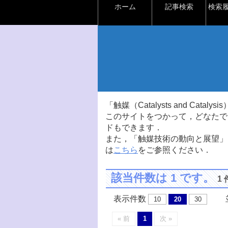
ホーム
記事検索
検索
「触媒（Catalysts and Ca
このサイトをつかって，どなたで
ドもできます．
また，「触媒技術の動向と展望」
は
こちら
をご参照ください．
該当件数は 1 です。
1
表示件数
並
10
20
30
« 前
1
次 »