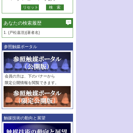
あなたの検索履歴
1.
(戸松嘉浩){著者名}
参照触媒ポータル
会員の方は、下のバナーから
限定公開情報を閲覧できます。
触媒技術の動向と展望