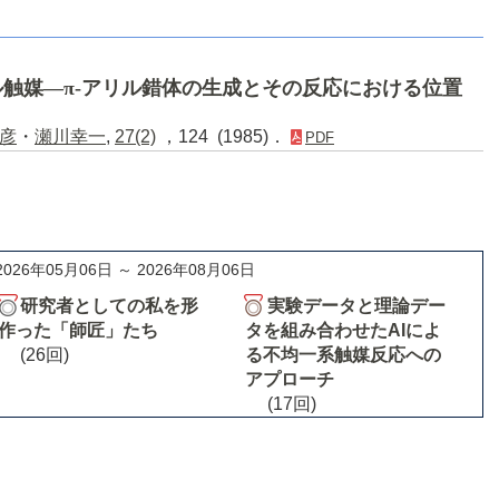
触媒―π-アリル錯体の生成とその反応における位置
彦
・
瀬川幸一
,
27(2)
，124 (1985)．
PDF
2026年05月06日 ～ 2026年08月06日
研究者としての私を形
実験データと理論デー
作った「師匠」たち
タを組み合わせたAIによ
(26回)
る不均一系触媒反応への
アプローチ
(17回)