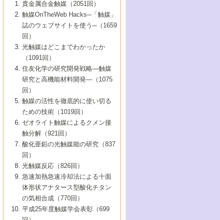
1号 なぜこの触媒が良いのか？
▼44巻（2002年）
貴金属合金触媒（2051回）
5号 若手会員による触媒研究の未来展望1：
8号 高機能化ポリオレフィンに向けた重合
5号 こんな物質，あんな物質―新たな触媒
7号 持続可能社会実現のための触媒および
5号 水素製造・貯蔵のための触媒技術の新
4号 水分解用光触媒材料
3号 特殊エネルギー場の触媒反応
触媒OnTheWeb Hacks─「触媒」
企業編
2号 第91回触媒討論会
触媒の最近の進展
1号 高次制御された触媒の化学
▼43巻（2001年）
の可能性―
触媒関連技術
しい展開
誌のウェブサイトを使う─（1659
5号 時間分解分光の進歩と応用
4号 生体内における金属の触媒作用
6号 第102回触媒討論会
3号 最近の自動車排ガス処理技術
2号 第89回触媒討論会
1号 グリーンケミストリーと触媒
▼42巻（2000年）
6号 第100回触媒討論会
8号 未来を拓く金属錯体
回）
6号 第98回触媒討論会
6号 第96回触媒討論会
5号 ファインケミカルズの展開に寄与する
7号 触媒・化学反応における計算化学の進
4号 触媒研究の現状と将来─第90回触媒討論
3号 触媒を利用した電気化学の新展開
2号 第87回触媒討論会特集号
1号 触媒反応工学の明日を拓く
▼41巻（1999年）
7号 『結晶の化学』を活かした触媒研究
光触媒はどこまでわかったか
7号 基礎化学品製造の触媒技術
触媒
歩
会Aから
7号 未来型金属錯体触媒開発への展望
4号 ナノ材料の調製と機能化
（1091回）
3号 生体触媒とバイオプロセス
2号 第85回触媒討論会
8号 イオン液体の応用
1号 孔、穴、あな?-特異な空間とその利用-
▼40巻（1998年）
8号 多機能型リアクター
6号 第94回触媒討論会
8号 若手研究者による触媒研究の未来展望
5号 基礎化学品製造の触媒技術
8号 超臨界流体を用いた化学プロセスの新
住友化学の研究開発戦略―触媒
5号 こんな触媒が欲しい
4号 水素製造・利用の触媒化学
3号 反応ダイナミクス
2号 第83回触媒討論会
1号 創立40周年記念・触媒化学この10年の
▼39巻（1997年）
2：大学・研究所編
展開
研究と高機能材料開発―（1075
7号 サブナノレベルでみた新しい表面現象
6号 第92回触媒討論会
6号 第90回触媒討論会
5号 触媒研究における新しい切り口：コン
進展と21世紀への提言/創立40周年記念・触
4号 超臨界流体の触媒反応への応用
3号 均一系触媒反応最前線
1号 均一系と不均一系触媒反応-その特徴と
回）
▼38巻（1996年）
8号 オレフィン重合触媒の新たな展
7号 基礎化学品製造の触媒技術
ビナトリアルケミストリー
媒学会この10年の歩みとこれから/創立40周
7号 触媒研究と学術雑誌/情報
5号 触媒のおもしろさをどのように伝える
接点
触媒の活性を徹底的に使い切る
4号 実用炭素材料の新展開
1号 触媒の構造と触媒作用/C1化学を中心と
▼37巻（1995年）
年記念・記録は語る
8号 資源の循環と触媒技術
6号 第88回触媒討論会特集号
か
ための技術（1019回）
8号 若い世代からみた触媒化学の現状と未
2号 第79回触媒討論会
5号 研究の方法論を考える
する21世紀への触媒
1号 ファインケミカルズと固体触媒
▼36巻（1994年）
2号 第81回触媒討論会
ゼオライト触媒によるクメン接
来
7号 企業における触媒研究のブレークスル
6号 第86回触媒討論会
3号 最新NO除去触媒の実用化研究
6号 第84回触媒討論会
2号 第77回触媒討論会
2号 第75回触媒討論会
触分解（921回）
1号 電気化学と触媒
▼35巻（1993年）
ー
3号 計算機触媒化学へのさそい
7号 水素化精製触媒の新しい展開
4号 新しい反応場を目指した触媒調製
7号 機能性金属材料と触媒
3号 オリンピックメダル:金・銀・銅はどん
酸化亜鉛の光触媒能の研究（837
3号 希土類を利用した触媒
2号 第73回触媒討論会
8号 この材料を触媒として使ってみません
4号 触媒劣化の制御と予測
1号 工業触媒開発マニュアル―探索から工
▼34巻（1992年）
8号 新しい反応性と機能性を目指した金属
な触媒作用を示すか
回）
5号 反応・分離技術の新しい展開
8号 触媒研究へのNMRの応用と展望
か？
業化まで
4号 触媒とリサイクル
3号 C4化学の展開
5号 最新の実用プロセスと触媒
クラスタ-化学
1号 インパクトを与えたこの研究
▼33巻（1991年）
光触媒反応（826回）
4号 触媒作用における機能の複合化
6号 第80回触媒討論会
2号 第71回触媒討論会
5号 エネルギー変換触媒
4号 《通常号》
6号 第82回触媒討論会
急速加熱急速冷却法による十面
2号 第69回触媒討論会
1号 触媒プロセス開発マニュアル―探索か
▼32巻（1990年）
5号 未来を拓け！若手研究者
7号 無機―有機ハイブリッド材料の新展開
3号 研究開発のうらおもて―着想と展開
体形状アナタース型酸化チタン
6号 第76回触媒討論会
5号 《通常号》
ら工業化まで，知っておきたいこと PartII
7号 ナノ構造体の化学
3号 ケミカルズ合成触媒―新しい展開と応
1号 21世紀に向けて触媒研究の飛躍をめざ
▼31巻（1989年）
6号 第78回触媒討論会
8号 AFMでみる世界
の気相合成（770回）
4号 触媒劣化と寿命の予測
7号 表面吸着相の新しい展開
用
6号 第74回触媒討論会
2号 第67回触媒討論会
8号 あの反応は今
す―触媒化学の裾野を広げよう
1号 情報科学と反応設計・材料設計
▼30巻（1988年）
7号 ダイナミックな領域への触媒研究の展
平成25年度触媒学会表彰（699
5号 環境に優しい触媒
8号 マイクロポーラス・クリスタル触媒の
4号 触媒調製の科学と技術の最前線
7号 半導体光触媒の基礎と広がり
3号 光触媒
2号 第65回触媒討論会
開/C1化学を中心とする21世紀への触媒
回）