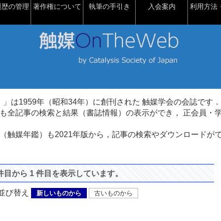
履歴の管理
著作権について
執筆の手引き
入会案内
利用方法・
talysis）」は1959年（昭和34年）に創刊された 触媒学会の会誌です．
も全記事の検索と結果（書誌情報）の表示ができ， 正会員・
（触媒年鑑）も2021年版から，記事の検索やダウンロードが
 件目から 1 件目を表示しています。
び替え
新しいものから
古いものから