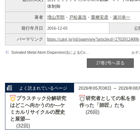
体制御
著者
増山芳郎
・
戸松嘉浩
・
栗栖安彦
・
瀬川幸一
発行年月日
2016-12-01
公
パーマリンク
https://catsj.jp/jnl/pageview?articlecd=2702012400b
Solvated Metal Atom Dispersion法によるCo系バイメタリック触媒の調製
27巻2号へ戻る
よく読まれているページ
2026年05月08日 ～ 2026年08
プラスチック分解研究
研究者としての私を形
はどこへ向かうのか―ケ
作った「師匠」たち
ミカルリサイクルの歴史
(26回)
と展望―
(32回)