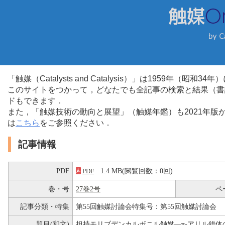
「触媒（Catalysts and Catalysis）」は1959年（昭
このサイトをつかって，どなたでも全記事の検索と結果（書
ドもできます．
また，「触媒技術の動向と展望」（触媒年鑑）も2021年
は
こちら
をご参照ください．
記事情報
PDF
1.4 MB(閲覧回数：0回)
PDF
巻・号
27巻2号
ペ
記事分類・特集
第55回触媒討論会特集号：第55回触媒討論会
題目(和文)
担持モリブデンカルボニル触媒―π-アリル錯