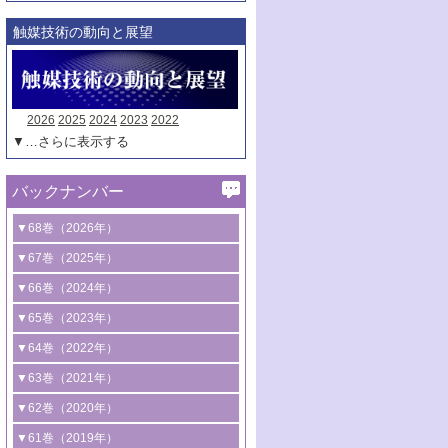
触媒技術の動向と展望
2026
2025
2024
2023
2022
▼…さらに表示する
バックナンバー
▼68巻（2026年）
1号 過酸化水素合成に関する研究動向
▼67巻（2025年）
2号 コンピューター技術により加速する
1号 CO
水素化によるグリーン燃料/グリ
▼66巻（2024年）
2
触媒開発
ーンケミカル製造
1号 低次元ナノ構造を有する触媒材料
▼65巻（2023年）
3号 有機分子変換やCO
資源化のための
2
2号 水素製造のための水分解技術に関す
2号 規制反応場を活用した固体触媒研究
1号 炭素が関わる触媒機能
▼64巻（2022年）
光触媒に関する最近の研究
る最近の研究
の新展開
2号 プラスチックケミカルリサイクルの
1号 合成ガス製造とCOを用いるケミカル
▼63巻（2021年）
B号 第137回触媒討論会（2026年）
3号 オレフィン系樹脂の精密合成に関す
3号 未踏分子変換を目指した酸化触媒プ
ための触媒技術
ズ合成の最新動向
1号 金触媒の新展開
▼62巻（2020年）
る最新技術
ロセスの最前線
3号 非酸化物系金属化合物を基盤とした
2号 化学品合成のための合金触媒開発
2号 ペロブスカイト
1号 触媒設計を拓く欠陥構造のキャラク
▼61巻（2019年）
4号 アルコール類の効率的変換を実現す
4号 シンクロトロン放射光および中性子
触媒材料の開発