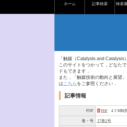
ホーム
記事検索
検索
「触媒（Catalysts and Ca
このサイトをつかって，どなたで
ドもできます．
また，「触媒技術の動向と展望」
は
こちら
をご参照ください．
記事情報
PDF
4.3 M
PDF
巻・号
27巻2号