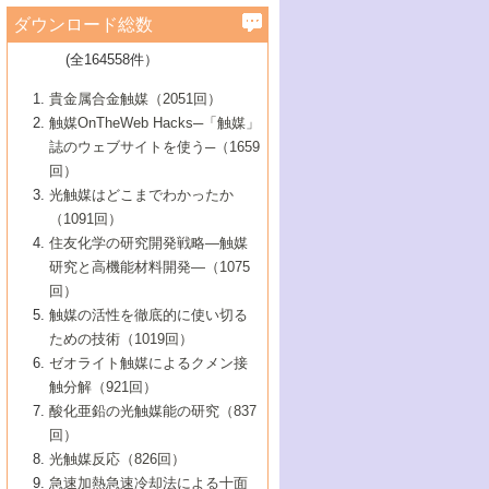
学）
7号 水素を利用する化成品合成の新潮流
6号 新しい固体酸触媒技術
5号 触媒を有効に使うための技術
ールホテル豊橋）
蔵技術の進歩
まで─
3号 メソポーラス物質の新展開
立大学）
3号 実用的ファインケミカル合成プロセス
ダウンロード総数
2号 第97回触媒討論会
1号 最近の触媒担体とその効果
▼46巻（2004年）
7号 ゼオライト合成における最近の進歩
6号 第106回触媒討論会
5号 CO
が関わる触媒・材料
B号 第111回触媒討論会（2013年・関西大
4号 錯体を利用したユニークな表面構造の
を実現する触媒
2
3号 リビング重合触媒の最近の展開
2号 第95回触媒討論会
(全164558件）
1号 部分酸化反応触媒の最前線
▼45巻（2003年）
学）
構築と機能
7号 有機分子触媒による精密有機合成
4号 バイオマス活用のための技術開発
6号 第104回触媒討論会
4号 今後の液体燃料を支える触媒技術
3号 化成品を合成するゼオライト触媒
2号 第93回触媒討論会
1号 なぜこの触媒が良いのか？
▼44巻（2002年）
貴金属合金触媒（2051回）
5号 若手会員による触媒研究の未来展望1：
8号 高機能化ポリオレフィンに向けた重合
5号 こんな物質，あんな物質―新たな触媒
7号 持続可能社会実現のための触媒および
5号 水素製造・貯蔵のための触媒技術の新
4号 水分解用光触媒材料
3号 特殊エネルギー場の触媒反応
触媒OnTheWeb Hacks─「触媒」
企業編
2号 第91回触媒討論会
触媒の最近の進展
1号 高次制御された触媒の化学
▼43巻（2001年）
の可能性―
触媒関連技術
しい展開
誌のウェブサイトを使う─（1659
5号 時間分解分光の進歩と応用
4号 生体内における金属の触媒作用
6号 第102回触媒討論会
3号 最近の自動車排ガス処理技術
2号 第89回触媒討論会
1号 グリーンケミストリーと触媒
▼42巻（2000年）
6号 第100回触媒討論会
8号 未来を拓く金属錯体
回）
6号 第98回触媒討論会
6号 第96回触媒討論会
5号 ファインケミカルズの展開に寄与する
7号 触媒・化学反応における計算化学の進
4号 触媒研究の現状と将来─第90回触媒討論
3号 触媒を利用した電気化学の新展開
2号 第87回触媒討論会特集号
1号 触媒反応工学の明日を拓く
▼41巻（1999年）
7号 『結晶の化学』を活かした触媒研究
光触媒はどこまでわかったか
7号 基礎化学品製造の触媒技術
触媒
歩
会Aから
7号 未来型金属錯体触媒開発への展望
4号 ナノ材料の調製と機能化
（1091回）
3号 生体触媒とバイオプロセス
2号 第85回触媒討論会
8号 イオン液体の応用
1号 孔、穴、あな?-特異な空間とその利用-
▼40巻（1998年）
8号 多機能型リアクター
6号 第94回触媒討論会
8号 若手研究者による触媒研究の未来展望
5号 基礎化学品製造の触媒技術
8号 超臨界流体を用いた化学プロセスの新
住友化学の研究開発戦略―触媒
5号 こんな触媒が欲しい
4号 水素製造・利用の触媒化学
3号 反応ダイナミクス
2号 第83回触媒討論会
1号 創立40周年記念・触媒化学この10年の
▼39巻（1997年）
2：大学・研究所編
展開
研究と高機能材料開発―（1075
7号 サブナノレベルでみた新しい表面現象
6号 第92回触媒討論会
6号 第90回触媒討論会
5号 触媒研究における新しい切り口：コン
進展と21世紀への提言/創立40周年記念・触
4号 超臨界流体の触媒反応への応用
3号 均一系触媒反応最前線
1号 均一系と不均一系触媒反応-その特徴と
回）
▼38巻（1996年）
8号 オレフィン重合触媒の新たな展
7号 基礎化学品製造の触媒技術
ビナトリアルケミストリー
媒学会この10年の歩みとこれから/創立40周
7号 触媒研究と学術雑誌/情報
5号 触媒のおもしろさをどのように伝える
接点
触媒の活性を徹底的に使い切る
4号 実用炭素材料の新展開
1号 触媒の構造と触媒作用/C1化学を中心と
▼37巻（1995年）
年記念・記録は語る
8号 資源の循環と触媒技術
6号 第88回触媒討論会特集号
か
ための技術（1019回）
8号 若い世代からみた触媒化学の現状と未
2号 第79回触媒討論会
5号 研究の方法論を考える
する21世紀への触媒
1号 ファインケミカルズと固体触媒
▼36巻（1994年）
2号 第81回触媒討論会
ゼオライト触媒によるクメン接
来
7号 企業における触媒研究のブレークスル
6号 第86回触媒討論会
3号 最新NO除去触媒の実用化研究
6号 第84回触媒討論会
2号 第77回触媒討論会
2号 第75回触媒討論会
触分解（921回）
1号 電気化学と触媒
▼35巻（1993年）
ー
3号 計算機触媒化学へのさそい
7号 水素化精製触媒の新しい展開
4号 新しい反応場を目指した触媒調製
7号 機能性金属材料と触媒
3号 オリンピックメダル:金・銀・銅はどん
酸化亜鉛の光触媒能の研究（837
3号 希土類を利用した触媒
2号 第73回触媒討論会
8号 この材料を触媒として使ってみません
4号 触媒劣化の制御と予測
1号 工業触媒開発マニュアル―探索から工
▼34巻（1992年）
8号 新しい反応性と機能性を目指した金属
な触媒作用を示すか
回）
5号 反応・分離技術の新しい展開
8号 触媒研究へのNMRの応用と展望
か？
業化まで
4号 触媒とリサイクル
3号 C4化学の展開
5号 最新の実用プロセスと触媒
クラスタ-化学
1号 インパクトを与えたこの研究
▼33巻（1991年）
光触媒反応（826回）
4号 触媒作用における機能の複合化
6号 第80回触媒討論会
2号 第71回触媒討論会
5号 エネルギー変換触媒
4号 《通常号》
6号 第82回触媒討論会
急速加熱急速冷却法による十面
2号 第69回触媒討論会
1号 触媒プロセス開発マニュアル―探索か
▼32巻（1990年）