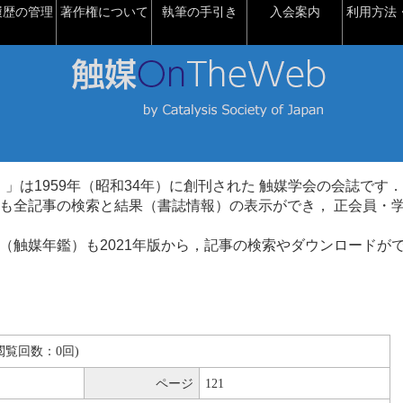
履歴の管理
著作権について
執筆の手引き
入会案内
利用方法・
talysis）」は1959年（昭和34年）に創刊された 触媒学会の会誌です．
も全記事の検索と結果（書誌情報）の表示ができ， 正会員・
（触媒年鑑）も2021年版から，記事の検索やダウンロードが
B(閲覧回数：0回)
ページ
121