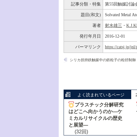
記事分類・特集
第55回触媒討論
題目(和文)
Solvated Me
著者
射水雄三
・
K.J.K
発行年月日
2016-12-01
パーマリンク
https://catsj.jp/j
シリカ担持鉄触媒中の鉄粒子の粒径制御
よく読まれているページ
プラスチック分解研究
はどこへ向かうのか―ケ
ミカルリサイクルの歴史
と展望―
(32回)