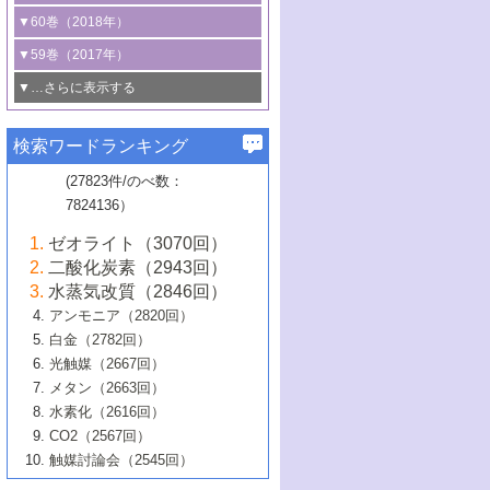
3号 CO
の排出削減および有効活用のた
タリゼーション
2
3号 特殊反応場を利用した触媒的分子変
る非貴金属触媒の研究動向
線を利用した触媒解析技術の最先端
1号 物質移動制御に着目した触媒プロセ
▼60巻（2018年）
4号 格子酸素・格子酸素欠陥を利用した
めの触媒技術
換反応
2号 機能化学品製造に資するクリーンな
ス開発
5号 ゼオライトの合成と応用における研
5号 単原子触媒
触媒反応
1号 固体酸触媒の最新の研究動向
▼59巻（2017年）
触媒的酸化反応
4号 若手による情報発信企画～とびたて
4号 多孔質材料を用いた触媒の新展開
究動向
2号 CO
フリー水素サプライチェーンに
2
6号 参照触媒委員会からのお知らせ
5号 生体触媒によるエネルギー変換反応
2号 二酸化炭素からの有用化学品合成
1号 いたるところに，触媒
▼…さらに表示する
若き触媒の研究者たち～（1）
3号 水処理のための触媒化学
5号 情報学的手法を用いた触媒開発
6号 ヘテロ接合界面
関わる触媒開発動向
B号 第133回触媒討論会（2023年）
6号 窒素とリンの循環のための触媒・機
3号 ナノ粒子・クラスター触媒の最前線
2号 機能性材料の局所構造解析のための
5号 若手による情報発信企画～とびたて
▼58巻（2016年）
4号 光触媒を用いた水分解の最新の研究
6号 カーボンニュートラルに向けた電解
B号 第135回触媒討論会（2025年）
3号 精密高分子合成に関する最近の研究
能性材料
最先端技術
検索ワードランキング
4号 60周年記念企画
若き触媒の研究者たち～（2）
動向
技術
1号 ユニークな構造の高分子を生み出す触
▼57巻（2015年）
動向
B号 第131回触媒討論会（2023年）
3号 無機分離膜材料の開発と触媒反応プ
5号 進化するゼオライト合成技術
6号 石油のノーブル・ユースを志向した
媒技術
(27823件/のべ数：
5号 次世代の触媒プロセスを支えるマイ
B号 第127回触媒討論会（2021年・オン
1号 水素キャリアにかかわる触媒技術の新
4号 バイオマス化成品製造のための触媒
▼56巻（2014年）
ロセスへの適用
触媒技術
7824136）
クロ波
6号 非貴金属系触媒における電気化学的
ライン開催(Zoom)のみ）
2号 リグニンからの化成品製造に向けた触
展開
技術
1号 特殊環境場を利用した材料合成
▼55巻（2013年）
4号 触媒研究における計算科学の利用
酸素還元反応
B号 第129回触媒討論会（2022年・京都
媒技術
6号 メタン転換技術の最新動向
ゼオライト（3070回）
2号 石油精製用触媒の最近の進展
5号 固体触媒による含窒素有機化合物変
2号 光触媒反応機構に関する最新の研究動
1号 高耐久性燃料電池システム用触媒にお
大学：オンライン・対面開催）
▼54巻（2012年）
5号 水素のふるまいを解き明かす最先端
B号 第121回触媒討論会（2018年・東京
3号 触媒研究の最先端～とびたて若き研究
二酸化炭素（2943回）
B号 第125回触媒討論会（2020年・工学
換の最前線
3号 固体酸化物形燃料電池（SOFC）におけ
向
ける新展開
研究
大学）
1号 規則性多孔体の利用技術における最近
▼53巻（2011年）
者たち～（1）
水蒸気改質（2846回）
院大学）
るアノード触媒上での燃料直接改質技術
6号 貴金属使用量低減に向けた自動車排
3号 固体高分子形燃料電池カソード触媒の
2号 リビングラジカル重合の最近の動向
6号 低級アルカンの有効利用のための触
の進歩
アンモニア（2820回）
4号 触媒研究の最先端～とびたて若き研究
1号 金属学から見る合金触媒の新展開
▼52巻（2010年）
ガス浄化触媒の開発
4号 コアシェル構造の制御による触媒機能
開発動向
媒技術
白金（2782回）
3号 天然ガスの化学工業的展開に関する触
2号 第109回触媒討論会
者たち～（2）
2号 第107回触媒討論会
の向上
1号 触媒の劣化対策と長寿命触媒開発
B号 第123回触媒討論会（2019年・大阪
▼51巻（2009年）
4号 人工光合成に向けた近年のアプローチ
光触媒（2667回）
媒技術
B号 第119回触媒討論会（2017年・首都
3号 貴金属低減技術の最新動向
5号 触媒研究の最先端～とびたて若き研究
市立大学）
3号 触媒のその場観察法の進歩（１）
5号 工業触媒およびその周辺技術の最近の
2号 第105回触媒討論会
1号 炭素材料－熱い注目を集める材料－
▼50巻（2008年）
メタン（2663回）
大学東京）
5号 未利用熱エネルギーの有効活用に貢献
4号 貴金属触媒の精密構造制御とその活用
者たち～（3）
4号 貴金属代替技術の最新動向
進歩
水素化（2616回）
4号 触媒のその場観察法の進歩（２）
3号 ナノ構造が拓く新機能
する触媒技術
2号 第103回触媒討論会
1号 触媒化学と学会のこの10年，半世紀，
▼49巻（2007年）
5号 バイオマス化成品製造のための固体触
6号 イオニクス材料と燃料電池・電解合成
5号 光触媒による物質変換反応の新展開
CO2（2567回）
6号 ナノシート
5号 不活性結合の触媒的活性化による有機
そして未来
4号 活性サイトおよびその環境の精密な設
6号 ポリオキソメタレート
3号 環境浄化用光触媒の現状と課題
媒の開発
1号 含フッ素化合物の合成と触媒
▼48巻（2006年）
の最新の研究動向
触媒討論会（2545回）
6号 グラフェン
合成
B号 第115回触媒討論会（2015年・成蹊大
計による触媒の高機能化
2号 第101回触媒討論会
B号 第113回触媒討論会（2014年・ロワジ
4号 水素社会の実現に向けた水素製造・貯
6号 ナノ空間─吸着状態解析から新機能開拓
2号 第99回触媒討論会
B号 第117回触媒討論会（2016年・大阪府
1号 固体酸触媒の最近の進歩
▼47巻（2005年）