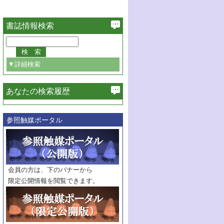
書誌情報検索
▼詳細検索
あなたの検索履歴
必ず含む
参照触媒ポータル
巻・号指定
巻
号
範囲指定
巻
号～
巻
会員の方は、下のバナーから
号
限定公開情報を閲覧できます。
触媒年鑑
年度
記事種別
マーク：
マークあり