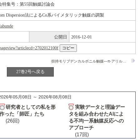
会特集号：第55回触媒討論会
tal Atom Dispersion法によるCo系バイメタリック触媒の調製
labunde
公開日
2016-12-01
nl/pageview?articlecd=2702012100f
担持モリブデンカルボニル触媒―π-アリル錯体の生成とその反応における位置及び立体制御
27巻2号へ戻る
2026年05月08日 ～ 2026年08月08日
研究者としての私を形
実験データと理論デー
作った「師匠」たち
タを組み合わせたAIによ
(26回)
る不均一系触媒反応への
アプローチ
(17回)