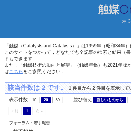
「触媒（Catalysts and Catalysis）」は1959年（昭
このサイトをつかって，どなたでも全記事の検索と結果（書
ドもできます．
また，「触媒技術の動向と展望」（触媒年鑑）も2021年
は
こちら
をご参照ください．
該当件数は 2 です。
1 件目から 2 件目を表示し
表示件数
並び替え
10
20
30
新しいものから
« 前
1
次 »
フォーラム・若手報告