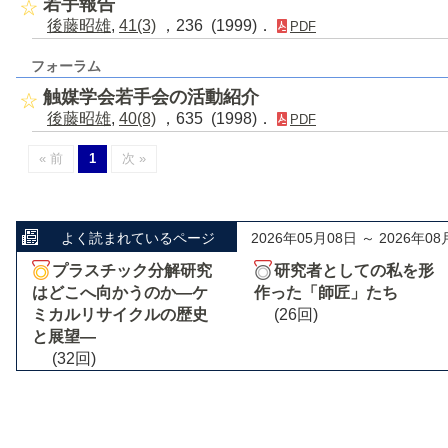
若手報告
後藤昭雄
,
41(3)
，236 (1999)．
PDF
フォーラム
触媒学会若手会の活動紹介
後藤昭雄
,
40(8)
，635 (1998)．
PDF
« 前
1
次 »
よく読まれているページ
2026年05月08日 ～ 2026年08
プラスチック分解研究
研究者としての私を形
はどこへ向かうのか―ケ
作った「師匠」たち
ミカルリサイクルの歴史
(26回)
と展望―
(32回)