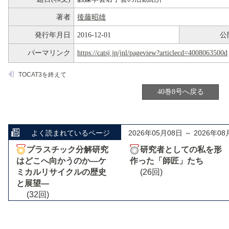
著者
後藤昭雄
発行年月日
2016-12-01
公
パーマリンク
https://catsj.jp/jnl/pageview?articlecd=4008063500d
TOCAT3を終えて
40巻8号へ戻る
よく読まれているページ
2026年05月08日 ～ 2026年08
プラスチック分解研究
研究者としての私を形
はどこへ向かうのか―ケ
作った「師匠」たち
ミカルリサイクルの歴史
(26回)
と展望―
(32回)