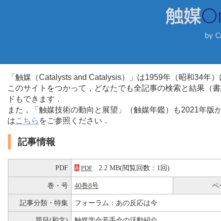
「触媒（Catalysts and Catalysis）」は1959年（昭
このサイトをつかって，どなたでも全記事の検索と結果（書
ドもできます．
また，「触媒技術の動向と展望」（触媒年鑑）も2021年
は
こちら
をご参照ください．
記事情報
PDF
2.2 MB(閲覧回数：1回)
PDF
巻・号
40巻8号
ペ
記事分類・特集
フォーラム：あの反応は今
題目(和文)
触媒学会若手会の活動紹介