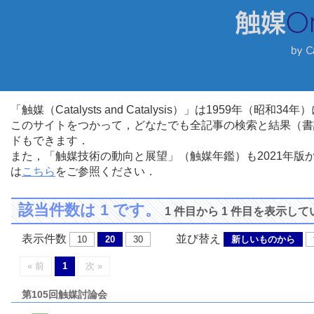
「触媒（Catalysts and Catalysis）」は1959年（昭
このサイトをつかって，どなたでも全記事の検索と結果（書
ドもできます．
また，「触媒技術の動向と展望」（触媒年鑑）も2021年
は
こちら
をご参照ください．
該当件数は 1 です。
1 件目から 1 件目を表示し
表示件数
並び替え
10
20
30
新しいものから
« 前
1
次 »
第105回触媒討論会