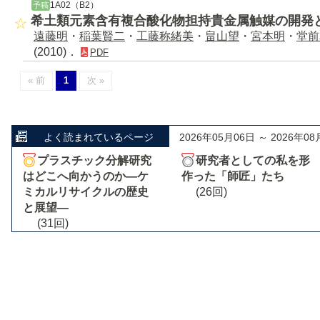
1A02（B2）
予稿
希土類元素含有複合酸化物担持貴金属触媒の開発
遠藤明
・
稲葉賢二
・
工藤称緒美
・
畠山望
・
宮本明
・
堂前
(2010)．
PDF
« 前
1
次 »
よく読まれているページ
2026年05月06日 ～ 2026年08
プラスチック分解研究
研究者としての私を形
はどこへ向かうのか―ケ
作った「師匠」たち
ミカルリサイクルの歴史
(26回)
と展望―
(31回)