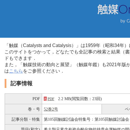
「触媒（Catalysts and Catalysis）」は1959年（昭
このサイトをつかって，どなたでも全記事の検索と結果（書
ドもできます．
また，「触媒技術の動向と展望」（触媒年鑑）も2021年
は
こちら
をご参照ください．
記事情報
PDF
2.2 MB(閲覧回数：23回)
PDF
巻・号
52巻2号
ペ
記事分類・特集
第105回触媒討論会特集号：第105回触媒討論会
題目(和文)
希土類元素含有複合酸化物担持貴金属触媒の開