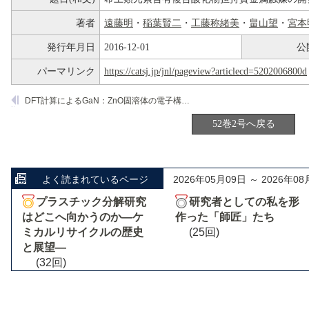
著者
遠藤明
・
稲葉賢二
・
工藤称緒美
・
畠山望
・
宮本
発行年月日
2016-12-01
公
パーマリンク
https://catsj.jp/jnl/pageview?articlecd=5202006800d
DFT計算によるGaN：ZnO固溶体の電子構造計算
52巻2号へ戻る
よく読まれているページ
2026年05月09日 ～ 2026年08
プラスチック分解研究
研究者としての私を形
はどこへ向かうのか―ケ
作った「師匠」たち
ミカルリサイクルの歴史
(25回)
と展望―
(32回)