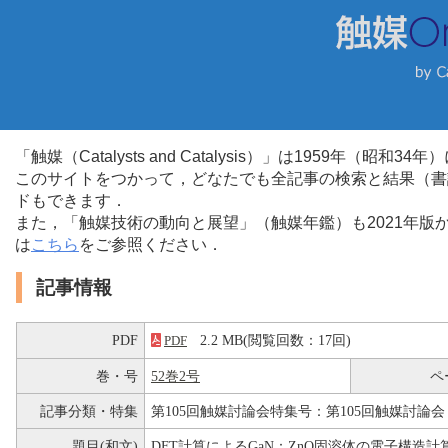
「触媒（Catalysts and Catalysis）」は1959年（昭
このサイトをつかって，どなたでも全記事の検索と結果（書
ドもできます．
また，「触媒技術の動向と展望」（触媒年鑑）も2021年
は
こちら
をご参照ください．
記事情報
PDF
2.2 MB(閲覧回数：17回)
PDF
巻・号
52巻2号
ペ
記事分類・特集
第105回触媒討論会特集号：第105回触媒討論会
題目(和文)
DFT計算によるGaN：ZnO固溶体の電子構造計