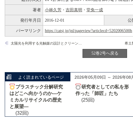
著者
小林久芳
・
吉田真明
・
堂免一成
発行年月日
2016-12-01
公
パーマリンク
https://catsj.jp/jnl/pageview?articlecd=5202006500h
太陽光を利用する光触媒の設計とクリーンエネルギー創製への挑戦
52巻2号へ戻る
よく読まれているページ
2026年05月09日 ～ 2026年08
プラスチック分解研究
研究者としての私を形
はどこへ向かうのか―ケ
作った「師匠」たち
ミカルリサイクルの歴史
(25回)
と展望―
(32回)