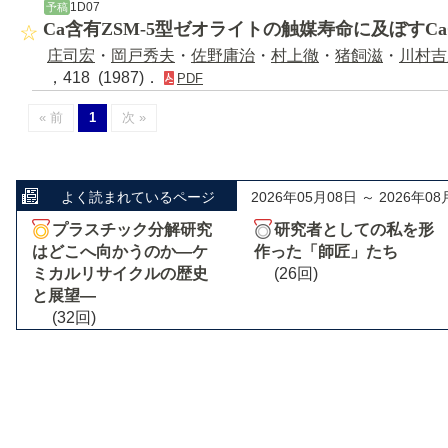
1D07
予稿
Ca含有ZSM-5型ゼオライトの触媒寿命に及ぼすCa
庄司宏
・
岡戸秀夫
・
佐野庸治
・
村上徹
・
猪飼滋
・
川村吉
，418 (1987)．
PDF
« 前
1
次 »
よく読まれているページ
2026年05月08日 ～ 2026年08
プラスチック分解研究
研究者としての私を形
はどこへ向かうのか―ケ
作った「師匠」たち
ミカルリサイクルの歴史
(26回)
と展望―
(32回)