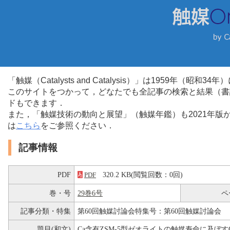
「触媒（Catalysts and Catalysis）」は1959年（昭
このサイトをつかって，どなたでも全記事の検索と結果（書
ドもできます．
また，「触媒技術の動向と展望」（触媒年鑑）も2021年
は
こちら
をご参照ください．
記事情報
PDF
320.2 KB(閲覧回数：0回)
PDF
巻・号
29巻6号
ペ
記事分類・特集
第60回触媒討論会特集号：第60回触媒討論会
題目(和文)
Ca含有ZSM-5型ゼオライトの触媒寿命に及ぼすC