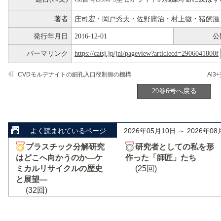
著者
庄司宏
・
岡戸秀夫
・
佐野庸治
・
村上徹
・
猪飼滋
発行年月日
2016-12-01
公
パーマリンク
https://catsj.jp/jnl/pageview?articlecd=2906041800f
CVDモルデナイトの細孔入口径制御の機構
29巻6号へ戻る
よく読まれているページ
2026年05月10日 ～ 2026年08
プラスチック分解研究
研究者としての私を形
はどこへ向かうのか―ケ
作った「師匠」たち
ミカルリサイクルの歴史
(25回)
と展望―
(32回)