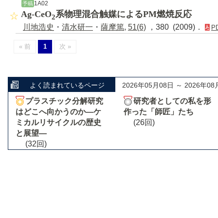
1A02
予稿
Ag-CeO
系物理混合触媒によるPM燃焼反応
2
川地浩史
・
清水研一
・
薩摩篤
,
51(6)
，380 (2009)．
P
« 前
1
次 »
よく読まれているページ
2026年05月08日 ～ 2026年08
プラスチック分解研究
研究者としての私を形
はどこへ向かうのか―ケ
作った「師匠」たち
ミカルリサイクルの歴史
(26回)
と展望―
(32回)