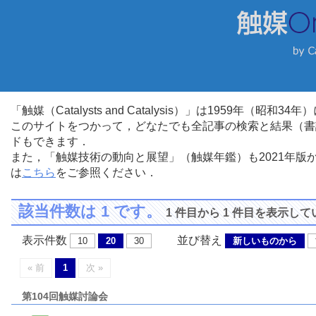
「触媒（Catalysts and Catalysis）」は1959年（昭
このサイトをつかって，どなたでも全記事の検索と結果（書
ドもできます．
また，「触媒技術の動向と展望」（触媒年鑑）も2021年
は
こちら
をご参照ください．
該当件数は 1 です。
1 件目から 1 件目を表示し
表示件数
並び替え
10
20
30
新しいものから
« 前
1
次 »
第104回触媒討論会