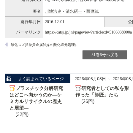
2
著者
川地浩史
・
清水研一
・
薩摩篤
発行年月日
2016-12-01
公
パーマリンク
https://catsj.jp/jnl/pageview?articlecd=5106038000a
酸化スズ担持貴金属触媒の酸化還元処理による微細構造変化
51巻6号へ戻る
よく読まれているページ
2026年05月08日 ～ 2026年08
プラスチック分解研究
研究者としての私を形
はどこへ向かうのか―ケ
作った「師匠」たち
ミカルリサイクルの歴史
(26回)
と展望―
(32回)