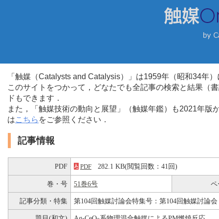
「触媒（Catalysts and Catalysis）」は1959年（昭
このサイトをつかって，どなたでも全記事の検索と結果（書
ドもできます．
また，「触媒技術の動向と展望」（触媒年鑑）も2021年
は
こちら
をご参照ください．
記事情報
PDF
282.1 KB(閲覧回数：41回)
PDF
巻・号
51巻6号
ペ
記事分類・特集
第104回触媒討論会特集号：第104回触媒討論会
題目(和文)
Ag-CeO
系物理混合触媒によるPM燃焼反応