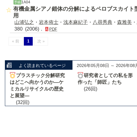
1A04
予稿
有機金属シアノ錯体の分解によるペロブスカイト
用
山浦弘之
・
岩本侑士
・
浅本麻紀子
・
八尋秀典
・
森雅美
・
380 (2006)．
PDF
« 前
1
次 »
よく読まれているページ
2026年05月08日 ～ 2026年08
プラスチック分解研究
研究者としての私を形
はどこへ向かうのか―ケ
作った「師匠」たち
ミカルリサイクルの歴史
(26回)
と展望―
(32回)