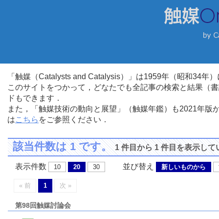
「触媒（Catalysts and Catalysis）」は1959年（昭
このサイトをつかって，どなたでも全記事の検索と結果（書
ドもできます．
また，「触媒技術の動向と展望」（触媒年鑑）も2021年
は
こちら
をご参照ください．
該当件数は 1 です。
1 件目から 1 件目を表示し
表示件数
並び替え
10
20
30
新しいものから
« 前
1
次 »
第98回触媒討論会