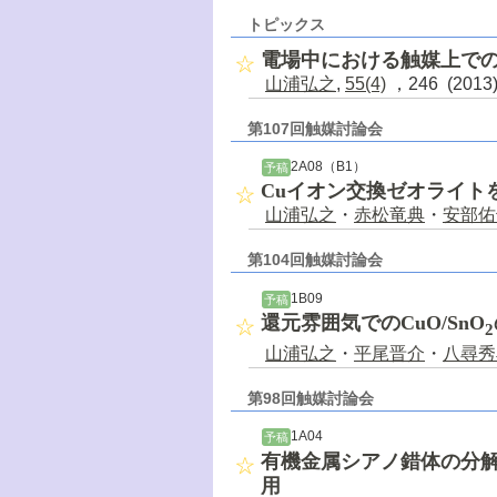
トピックス
電場中における触媒上で
山浦弘之
,
55(4)
，246 (201
第107回触媒討論会
2A08（B1）
予稿
Cuイオン交換ゼオライト
山浦弘之
・
赤松竜典
・
安部佑
第104回触媒討論会
1B09
予稿
還元雰囲気でのCuO/SnO
2
山浦弘之
・
平尾晋介
・
八尋秀
第98回触媒討論会
1A04
予稿
有機金属シアノ錯体の分
用