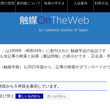
履歴の管理
著作権について
執筆の手引き
入会案内
利用方法・
talysis）」は1959年（昭和34年）に創刊された 触媒学会の会誌です．
も全記事の検索と結果（書誌情報）の表示ができ， 正会員・
（触媒年鑑）も2021年版から，記事の検索やダウンロードが
 件目から 5 件目を表示しています。
び替え
新しいものから
古いものから