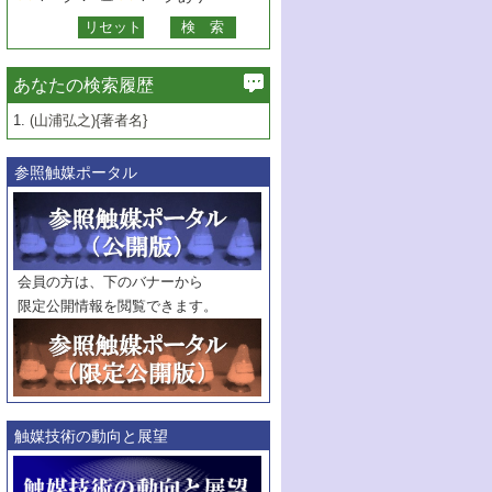
あなたの検索履歴
1.
(山浦弘之){著者名}
参照触媒ポータル
会員の方は、下のバナーから
限定公開情報を閲覧できます。
触媒技術の動向と展望