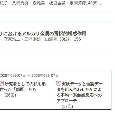
紀子
・
八尋秀典
・
森雅美
・
板垣吉晃
・
定岡芳彦
,
48(6)
，
サにおけるアルカリ金属の選択的増感作用
・
守家浩二
・
三浦則雄
・
山添昇
,
38(2)
，156
2026年05月07日 ～ 2026年08月07日
研究者としての私を形
実験データと理論デー
作った「師匠」たち
タを組み合わせたAIによ
(26回)
る不均一系触媒反応への
アプローチ
(17回)