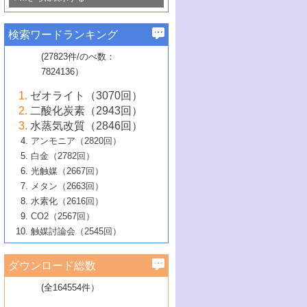
若き触媒の研究者たち～（1）
3号 水処理のための触媒化学
5号 情報学的手法を用いた触媒開発
6号 ヘテロ接合界面
関わる触媒開発動向
B号 第133回触媒討論会（2023年）
6号 窒素とリンの循環のための触媒・機
3号 ナノ粒子・クラスター触媒の最前線
2号 機能性材料の局所構造解析のための
5号 若手による情報発信企画～とびたて
▼58巻（2016年）
4号 光触媒を用いた水分解の最新の研究
6号 カーボンニュートラルに向けた電解
B号 第135回触媒討論会（2025年）
3号 精密高分子合成に関する最近の研究
能性材料
最先端技術
検索ワードランキング
4号 60周年記念企画
若き触媒の研究者たち～（2）
動向
技術
1号 ユニークな構造の高分子を生み出す触
▼57巻（2015年）
動向
B号 第131回触媒討論会（2023年）
3号 無機分離膜材料の開発と触媒反応プ
5号 進化するゼオライト合成技術
6号 石油のノーブル・ユースを志向した
媒技術
(27823件/のべ数：
5号 次世代の触媒プロセスを支えるマイ
B号 第127回触媒討論会（2021年・オン
1号 水素キャリアにかかわる触媒技術の新
4号 バイオマス化成品製造のための触媒
▼56巻（2014年）
ロセスへの適用
触媒技術
7824136）
クロ波
6号 非貴金属系触媒における電気化学的
ライン開催(Zoom)のみ）
2号 リグニンからの化成品製造に向けた触
展開
技術
1号 特殊環境場を利用した材料合成
▼55巻（2013年）
4号 触媒研究における計算科学の利用
酸素還元反応
B号 第129回触媒討論会（2022年・京都
媒技術
6号 メタン転換技術の最新動向
ゼオライト（3070回）
2号 石油精製用触媒の最近の進展
5号 固体触媒による含窒素有機化合物変
2号 光触媒反応機構に関する最新の研究動
1号 高耐久性燃料電池システム用触媒にお
大学：オンライン・対面開催）
▼54巻（2012年）
5号 水素のふるまいを解き明かす最先端
B号 第121回触媒討論会（2018年・東京
3号 触媒研究の最先端～とびたて若き研究
二酸化炭素（2943回）
B号 第125回触媒討論会（2020年・工学
換の最前線
3号 固体酸化物形燃料電池（SOFC）におけ
向
ける新展開
研究
大学）
1号 規則性多孔体の利用技術における最近
▼53巻（2011年）
者たち～（1）
水蒸気改質（2846回）
院大学）
るアノード触媒上での燃料直接改質技術
6号 貴金属使用量低減に向けた自動車排
3号 固体高分子形燃料電池カソード触媒の
2号 リビングラジカル重合の最近の動向
6号 低級アルカンの有効利用のための触
の進歩
アンモニア（2820回）
4号 触媒研究の最先端～とびたて若き研究
1号 金属学から見る合金触媒の新展開
▼52巻（2010年）
ガス浄化触媒の開発
4号 コアシェル構造の制御による触媒機能
開発動向
媒技術
白金（2782回）
3号 天然ガスの化学工業的展開に関する触
2号 第109回触媒討論会
者たち～（2）
2号 第107回触媒討論会
の向上
1号 触媒の劣化対策と長寿命触媒開発
B号 第123回触媒討論会（2019年・大阪
▼51巻（2009年）
4号 人工光合成に向けた近年のアプローチ
光触媒（2667回）
媒技術
B号 第119回触媒討論会（2017年・首都
3号 貴金属低減技術の最新動向
5号 触媒研究の最先端～とびたて若き研究
市立大学）
3号 触媒のその場観察法の進歩（１）
5号 工業触媒およびその周辺技術の最近の
2号 第105回触媒討論会
1号 炭素材料－熱い注目を集める材料－
▼50巻（2008年）
メタン（2663回）
大学東京）
5号 未利用熱エネルギーの有効活用に貢献
4号 貴金属触媒の精密構造制御とその活用
者たち～（3）
4号 貴金属代替技術の最新動向
進歩
水素化（2616回）
4号 触媒のその場観察法の進歩（２）
3号 ナノ構造が拓く新機能
する触媒技術
2号 第103回触媒討論会
1号 触媒化学と学会のこの10年，半世紀，
▼49巻（2007年）
5号 バイオマス化成品製造のための固体触
6号 イオニクス材料と燃料電池・電解合成
5号 光触媒による物質変換反応の新展開
CO2（2567回）
6号 ナノシート
5号 不活性結合の触媒的活性化による有機
そして未来
4号 活性サイトおよびその環境の精密な設
6号 ポリオキソメタレート
3号 環境浄化用光触媒の現状と課題
媒の開発
1号 含フッ素化合物の合成と触媒
▼48巻（2006年）
の最新の研究動向
触媒討論会（2545回）
6号 グラフェン
合成
B号 第115回触媒討論会（2015年・成蹊大
計による触媒の高機能化
2号 第101回触媒討論会
B号 第113回触媒討論会（2014年・ロワジ
4号 水素社会の実現に向けた水素製造・貯
6号 ナノ空間─吸着状態解析から新機能開拓
2号 第99回触媒討論会
B号 第117回触媒討論会（2016年・大阪府
1号 固体酸触媒の最近の進歩
▼47巻（2005年）
学）
7号 水素を利用する化成品合成の新潮流
6号 新しい固体酸触媒技術
5号 触媒を有効に使うための技術
ールホテル豊橋）
蔵技術の進歩
まで─
3号 メソポーラス物質の新展開
立大学）
3号 実用的ファインケミカル合成プロセス
ダウンロード総数
2号 第97回触媒討論会
1号 最近の触媒担体とその効果
▼46巻（2004年）
7号 ゼオライト合成における最近の進歩
6号 第106回触媒討論会
5号 CO
が関わる触媒・材料
B号 第111回触媒討論会（2013年・関西大
4号 錯体を利用したユニークな表面構造の
を実現する触媒
2
3号 リビング重合触媒の最近の展開
2号 第95回触媒討論会
(全164554件）
1号 部分酸化反応触媒の最前線
▼45巻（2003年）
学）
構築と機能
7号 有機分子触媒による精密有機合成
4号 バイオマス活用のための技術開発
6号 第104回触媒討論会
4号 今後の液体燃料を支える触媒技術
3号 化成品を合成するゼオライト触媒
2号 第93回触媒討論会