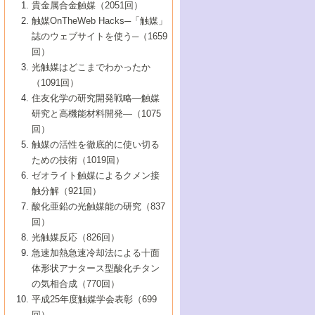
1号 なぜこの触媒が良いのか？
▼44巻（2002年）
貴金属合金触媒（2051回）
5号 若手会員による触媒研究の未来展望1：
8号 高機能化ポリオレフィンに向けた重合
5号 こんな物質，あんな物質―新たな触媒
7号 持続可能社会実現のための触媒および
5号 水素製造・貯蔵のための触媒技術の新
4号 水分解用光触媒材料
3号 特殊エネルギー場の触媒反応
触媒OnTheWeb Hacks─「触媒」
企業編
2号 第91回触媒討論会
触媒の最近の進展
1号 高次制御された触媒の化学
▼43巻（2001年）
の可能性―
触媒関連技術
しい展開
誌のウェブサイトを使う─（1659
5号 時間分解分光の進歩と応用
4号 生体内における金属の触媒作用
6号 第102回触媒討論会
3号 最近の自動車排ガス処理技術
2号 第89回触媒討論会
1号 グリーンケミストリーと触媒
▼42巻（2000年）
6号 第100回触媒討論会
8号 未来を拓く金属錯体
回）
6号 第98回触媒討論会
6号 第96回触媒討論会
5号 ファインケミカルズの展開に寄与する
7号 触媒・化学反応における計算化学の進
4号 触媒研究の現状と将来─第90回触媒討論
3号 触媒を利用した電気化学の新展開
2号 第87回触媒討論会特集号
1号 触媒反応工学の明日を拓く
▼41巻（1999年）
7号 『結晶の化学』を活かした触媒研究
光触媒はどこまでわかったか
7号 基礎化学品製造の触媒技術
触媒
歩
会Aから
7号 未来型金属錯体触媒開発への展望
4号 ナノ材料の調製と機能化
（1091回）
3号 生体触媒とバイオプロセス
2号 第85回触媒討論会
8号 イオン液体の応用
1号 孔、穴、あな?-特異な空間とその利用-
▼40巻（1998年）
8号 多機能型リアクター
6号 第94回触媒討論会
8号 若手研究者による触媒研究の未来展望
5号 基礎化学品製造の触媒技術
8号 超臨界流体を用いた化学プロセスの新
住友化学の研究開発戦略―触媒
5号 こんな触媒が欲しい
4号 水素製造・利用の触媒化学
3号 反応ダイナミクス
2号 第83回触媒討論会
1号 創立40周年記念・触媒化学この10年の
▼39巻（1997年）
2：大学・研究所編
展開
研究と高機能材料開発―（1075
7号 サブナノレベルでみた新しい表面現象
6号 第92回触媒討論会
6号 第90回触媒討論会
5号 触媒研究における新しい切り口：コン
進展と21世紀への提言/創立40周年記念・触
4号 超臨界流体の触媒反応への応用
3号 均一系触媒反応最前線
1号 均一系と不均一系触媒反応-その特徴と
回）
▼38巻（1996年）
8号 オレフィン重合触媒の新たな展
7号 基礎化学品製造の触媒技術
ビナトリアルケミストリー
媒学会この10年の歩みとこれから/創立40周
7号 触媒研究と学術雑誌/情報
5号 触媒のおもしろさをどのように伝える
接点
触媒の活性を徹底的に使い切る
4号 実用炭素材料の新展開
1号 触媒の構造と触媒作用/C1化学を中心と
▼37巻（1995年）
年記念・記録は語る
8号 資源の循環と触媒技術
6号 第88回触媒討論会特集号
か
ための技術（1019回）
8号 若い世代からみた触媒化学の現状と未
2号 第79回触媒討論会
5号 研究の方法論を考える
する21世紀への触媒
1号 ファインケミカルズと固体触媒
▼36巻（1994年）
2号 第81回触媒討論会
ゼオライト触媒によるクメン接
来
7号 企業における触媒研究のブレークスル
6号 第86回触媒討論会
3号 最新NO除去触媒の実用化研究
6号 第84回触媒討論会
2号 第77回触媒討論会
2号 第75回触媒討論会
触分解（921回）
1号 電気化学と触媒
▼35巻（1993年）
ー
3号 計算機触媒化学へのさそい
7号 水素化精製触媒の新しい展開
4号 新しい反応場を目指した触媒調製
7号 機能性金属材料と触媒
3号 オリンピックメダル:金・銀・銅はどん
酸化亜鉛の光触媒能の研究（837
3号 希土類を利用した触媒
2号 第73回触媒討論会
8号 この材料を触媒として使ってみません
4号 触媒劣化の制御と予測
1号 工業触媒開発マニュアル―探索から工
▼34巻（1992年）
8号 新しい反応性と機能性を目指した金属
な触媒作用を示すか
回）
5号 反応・分離技術の新しい展開
8号 触媒研究へのNMRの応用と展望
か？
業化まで
4号 触媒とリサイクル
3号 C4化学の展開
5号 最新の実用プロセスと触媒
クラスタ-化学
1号 インパクトを与えたこの研究
▼33巻（1991年）
光触媒反応（826回）
4号 触媒作用における機能の複合化
6号 第80回触媒討論会
2号 第71回触媒討論会
5号 エネルギー変換触媒
4号 《通常号》
6号 第82回触媒討論会
急速加熱急速冷却法による十面
2号 第69回触媒討論会
1号 触媒プロセス開発マニュアル―探索か
▼32巻（1990年）
5号 未来を拓け！若手研究者
7号 無機―有機ハイブリッド材料の新展開
3号 研究開発のうらおもて―着想と展開
体形状アナタース型酸化チタン
6号 第76回触媒討論会
5号 《通常号》
ら工業化まで，知っておきたいこと PartII
7号 ナノ構造体の化学
3号 ケミカルズ合成触媒―新しい展開と応
1号 21世紀に向けて触媒研究の飛躍をめざ
▼31巻（1989年）
6号 第78回触媒討論会
8号 AFMでみる世界
の気相合成（770回）
4号 触媒劣化と寿命の予測
7号 表面吸着相の新しい展開
用
6号 第74回触媒討論会
2号 第67回触媒討論会
8号 あの反応は今
す―触媒化学の裾野を広げよう
1号 情報科学と反応設計・材料設計
▼30巻（1988年）
7号 ダイナミックな領域への触媒研究の展
平成25年度触媒学会表彰（699
5号 環境に優しい触媒
8号 マイクロポーラス・クリスタル触媒の
4号 触媒調製の科学と技術の最前線
7号 半導体光触媒の基礎と広がり
3号 光触媒
2号 第65回触媒討論会
開/C1化学を中心とする21世紀への触媒
回）