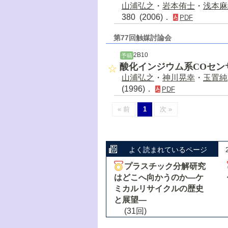
山浦弘之
・
岩本侑士
・
浅本麻
380 (2006)．
PDF
第77回触媒討論会
2B10
予稿
酸化インジウム系COセン
山浦弘之
・
神川晃幸
・
玉置純
(1996)．
PDF
« 前
1
次 »
よく読まれているページ
プラスチック分解研究
はどこへ向かうのか―ケ
ミカルリサイクルの歴史
と展望―
(31回)