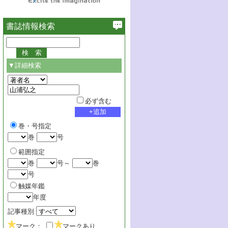
書誌情報検索
▼詳細検索
必ず含む
巻・号指定
巻
号
範囲指定
巻
号～
巻
号
触媒年鑑
年度
記事種別
マーク：
マークあり