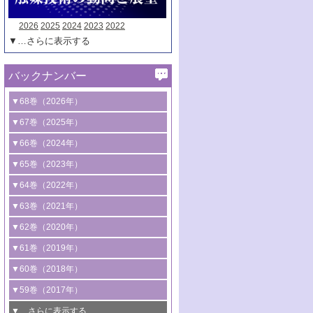
2026
2025
2024
2023
2022
▼…さらに表示する
バックナンバー
▼68巻（2026年）
1号 過酸化水素合成に関する研究動向
▼67巻（2025年）
2号 コンピューター技術により加速する
1号 CO
水素化によるグリーン燃料/グリ
▼66巻（2024年）
2
触媒開発
ーンケミカル製造
1号 低次元ナノ構造を有する触媒材料
▼65巻（2023年）
3号 有機分子変換やCO
資源化のための
2
2号 水素製造のための水分解技術に関す
2号 規制反応場を活用した固体触媒研究
1号 炭素が関わる触媒機能
▼64巻（2022年）
光触媒に関する最近の研究
る最近の研究
の新展開
2号 プラスチックケミカルリサイクルの
1号 合成ガス製造とCOを用いるケミカル
▼63巻（2021年）
B号 第137回触媒討論会（2026年）
3号 オレフィン系樹脂の精密合成に関す
3号 未踏分子変換を目指した酸化触媒プ
ための触媒技術
ズ合成の最新動向
1号 金触媒の新展開
▼62巻（2020年）
る最新技術
ロセスの最前線
3号 非酸化物系金属化合物を基盤とした
2号 化学品合成のための合金触媒開発
2号 ペロブスカイト
1号 触媒設計を拓く欠陥構造のキャラク
▼61巻（2019年）
4号 アルコール類の効率的変換を実現す
4号 シンクロトロン放射光および中性子
触媒材料の開発
3号 CO
の排出削減および有効活用のた
タリゼーション
2
3号 特殊反応場を利用した触媒的分子変
る非貴金属触媒の研究動向
線を利用した触媒解析技術の最先端
1号 物質移動制御に着目した触媒プロセ
▼60巻（2018年）
4号 格子酸素・格子酸素欠陥を利用した
めの触媒技術
換反応
2号 機能化学品製造に資するクリーンな
ス開発
5号 ゼオライトの合成と応用における研
5号 単原子触媒
触媒反応
1号 固体酸触媒の最新の研究動向
▼59巻（2017年）
触媒的酸化反応
4号 若手による情報発信企画～とびたて
4号 多孔質材料を用いた触媒の新展開
究動向
2号 CO
フリー水素サプライチェーンに
2
6号 参照触媒委員会からのお知らせ
5号 生体触媒によるエネルギー変換反応
2号 二酸化炭素からの有用化学品合成
1号 いたるところに，触媒
▼…さらに表示する