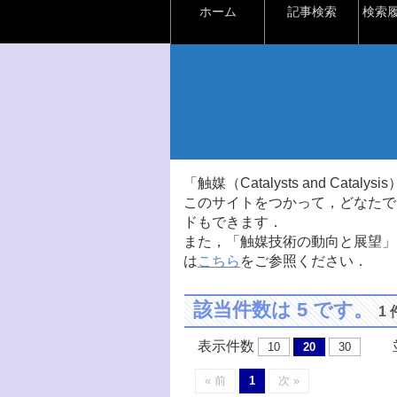
ホーム
記事検索
検索
「触媒（Catalysts and Ca
このサイトをつかって，どなたで
ドもできます．
また，「触媒技術の動向と展望」
は
こちら
をご参照ください．
該当件数は 5 です。
1
表示件数
並
10
20
30
« 前
1
次 »