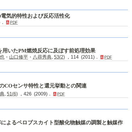
の電気的特性および反応活性化
3)．
PDF
を用いたPM燃焼反応に及ぼす前処理効果
也
・
山口修平
・
八尋秀典
,
53(2)
，114 (2011)．
PDF
のCOセンサ特性と還元挙動との関連
典
,
51(6)
，426 (2009)．
PDF
解によるペロブスカイト型酸化物触媒の調製と触媒作