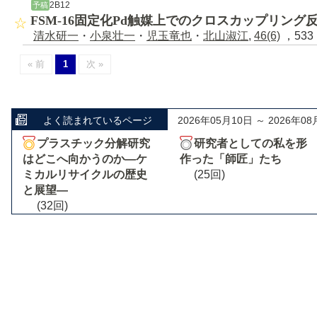
2B12
予稿
FSM-16固定化Pd触媒上でのクロスカップリング
清水研一
・
小泉壮一
・
児玉竜也
・
北山淑江
,
46(6)
，533 
« 前
1
次 »
よく読まれているページ
2026年05月10日 ～ 2026年08
プラスチック分解研究
研究者としての私を形
はどこへ向かうのか―ケ
作った「師匠」たち
ミカルリサイクルの歴史
(25回)
と展望―
(32回)