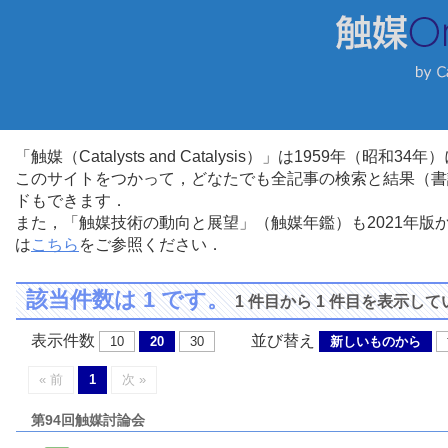
「触媒（Catalysts and Catalysis）」は1959年（昭
このサイトをつかって，どなたでも全記事の検索と結果（書
ドもできます．
また，「触媒技術の動向と展望」（触媒年鑑）も2021年
は
こちら
をご参照ください．
該当件数は 1 です。
1 件目から 1 件目を表示し
表示件数
並び替え
10
20
30
新しいものから
« 前
1
次 »
第94回触媒討論会