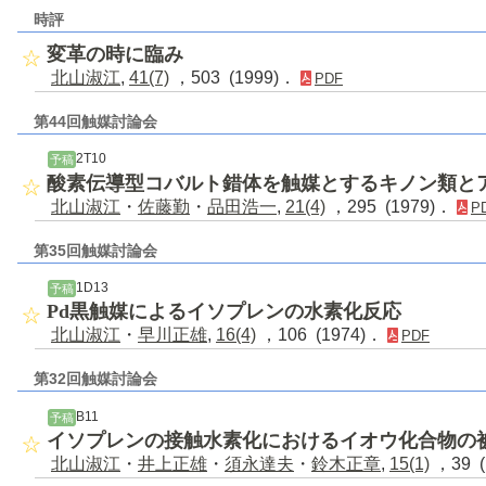
時評
変革の時に臨み
北山淑江
,
41(7)
，503 (1999)．
PDF
第44回触媒討論会
2T10
予稿
酸素伝導型コバルト錯体を触媒とするキノン類と
北山淑江
・
佐藤勤
・
品田浩一
,
21(4)
，295 (1979)．
P
第35回触媒討論会
1D13
予稿
Pd黒触媒によるイソプレンの水素化反応
北山淑江
・
早川正雄
,
16(4)
，106 (1974)．
PDF
第32回触媒討論会
B11
予稿
イソプレンの接触水素化におけるイオウ化合物の
北山淑江
・
井上正雄
・
須永達夫
・
鈴木正章
,
15(1)
，39 (