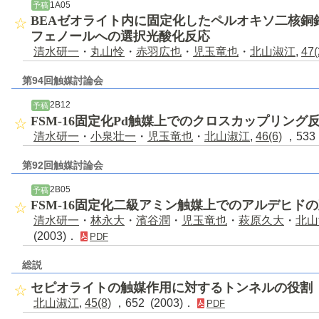
1A05
予稿
BEAゼオライト内に固定化したペルオキソ二核銅
フェノールへの選択光酸化反応
清水研一
・
丸山怜
・
赤羽広也
・
児玉竜也
・
北山淑江
,
47(
第94回触媒討論会
2B12
予稿
FSM-16固定化Pd触媒上でのクロスカップリング
清水研一
・
小泉壮一
・
児玉竜也
・
北山淑江
,
46(6)
，533 
第92回触媒討論会
2B05
予稿
FSM-16固定化二級アミン触媒上でのアルデヒド
清水研一
・
林永大
・
濱谷潤
・
児玉竜也
・
萩原久大
・
北山
(2003)．
PDF
総説
セピオライトの触媒作用に対するトンネルの役割
北山淑江
,
45(8)
，652 (2003)．
PDF