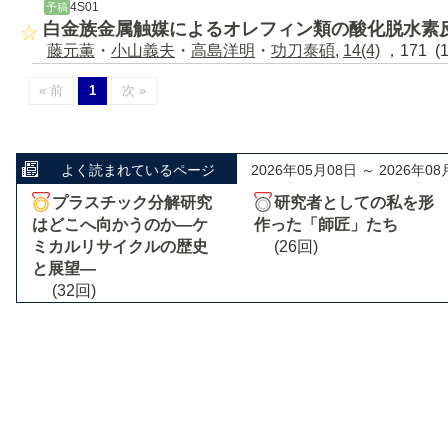
4S01
予稿
白金族金属触媒によるオレフィン類の酸化脱水素
藤元薫
・
小山義夫
・
高島洋明
・
功刀泰碩
,
14(4)
，171 (
« 前
1
次 »
よく読まれているページ
2026年05月08日 ～ 2026年08
プラスチック分解研究
研究者としての私を形
はどこへ向かうのか―ケ
作った「師匠」たち
ミカルリサイクルの歴史
(26回)
と展望―
(32回)