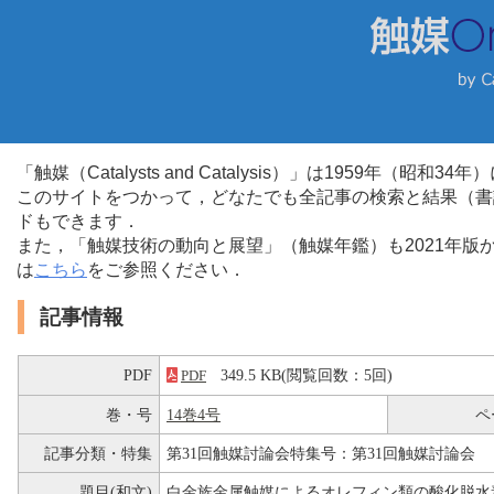
「触媒（Catalysts and Catalysis）」は1959年（昭
このサイトをつかって，どなたでも全記事の検索と結果（書
ドもできます．
また，「触媒技術の動向と展望」（触媒年鑑）も2021年
は
こちら
をご参照ください．
記事情報
PDF
349.5 KB(閲覧回数：5回)
PDF
巻・号
14巻4号
ペ
記事分類・特集
第31回触媒討論会特集号：第31回触媒討論会
題目(和文)
白金族金属触媒によるオレフィン類の酸化脱水