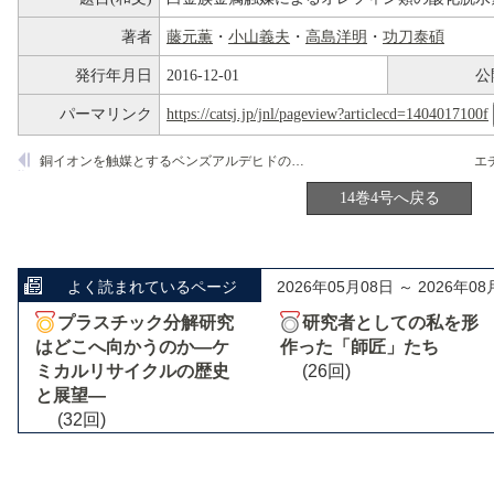
著者
藤元薫
・
小山義夫
・
高島洋明
・
功刀泰碩
発行年月日
2016-12-01
公
パーマリンク
https://catsj.jp/jnl/pageview?articlecd=1404017100f
銅イオンを触媒とするベンズアルデヒドの液相アンモオキシデーション
エ
14巻4号へ戻る
よく読まれているページ
2026年05月08日 ～ 2026年08
プラスチック分解研究
研究者としての私を形
はどこへ向かうのか―ケ
作った「師匠」たち
ミカルリサイクルの歴史
(26回)
と展望―
(32回)