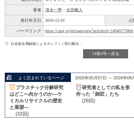
著者
清水一男
・
太田暢人
発行年月日
2016-12-01
公
パーマリンク
https://catsj.jp/jnl/pageview?articlecd=1404017500d
白金族金属触媒によるオレフィン類の酸化脱水素反応
14巻4号へ戻る
よく読まれているページ
2026年05月07日 ～ 2026年08
プラスチック分解研究
研究者としての私を形
はどこへ向かうのか―ケ
作った「師匠」たち
ミカルリサイクルの歴史
(26回)
と展望―
(32回)