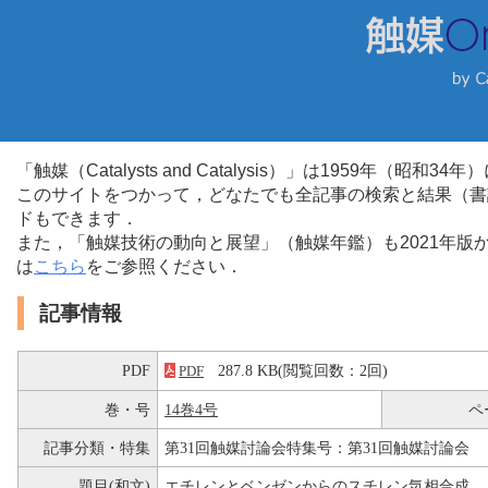
「触媒（Catalysts and Catalysis）」は1959年（昭
このサイトをつかって，どなたでも全記事の検索と結果（書
ドもできます．
また，「触媒技術の動向と展望」（触媒年鑑）も2021年
は
こちら
をご参照ください．
記事情報
PDF
287.8 KB(閲覧回数：2回)
PDF
巻・号
14巻4号
ペ
記事分類・特集
第31回触媒討論会特集号：第31回触媒討論会
題目(和文)
エチレンとベンゼンからのスチレン気相合成