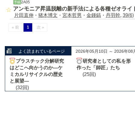
2A05
予稿
アンモニア昇温脱離の新手法による各種ゼオライ
片田直伸
・
猪木博文
・
宮本哲男
・
金鍾鎬
・
丹羽幹
,
39(6)
« 前
1
次 »
よく読まれているページ
2026年05月10日 ～ 2026年08
プラスチック分解研究
研究者としての私を形
はどこへ向かうのか―ケ
作った「師匠」たち
ミカルリサイクルの歴史
(25回)
と展望―
(32回)