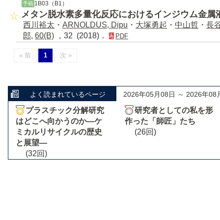
1B03（B1）
予稿
メタン脱水素多量化反応におけるインジウム金属
西川裕太
・
ARNOLDUS, Dipu
・
大塚勇起
・
中山哲
・
長
郎
,
60(B)
，32 (2018)．
PDF
« 前
1
次 »
よく読まれているページ
2026年05月08日 ～ 2026年08
プラスチック分解研究
研究者としての私を形
はどこへ向かうのか―ケ
作った「師匠」たち
ミカルリサイクルの歴史
(26回)
と展望―
(32回)