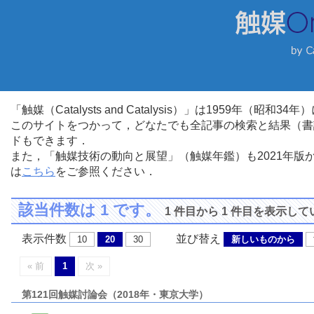
「触媒（Catalysts and Catalysis）」は1959年（昭
このサイトをつかって，どなたでも全記事の検索と結果（書
ドもできます．
また，「触媒技術の動向と展望」（触媒年鑑）も2021年
は
こちら
をご参照ください．
該当件数は 1 です。
1 件目から 1 件目を表示し
表示件数
並び替え
10
20
30
新しいものから
« 前
1
次 »
第121回触媒討論会（2018年・東京大学）