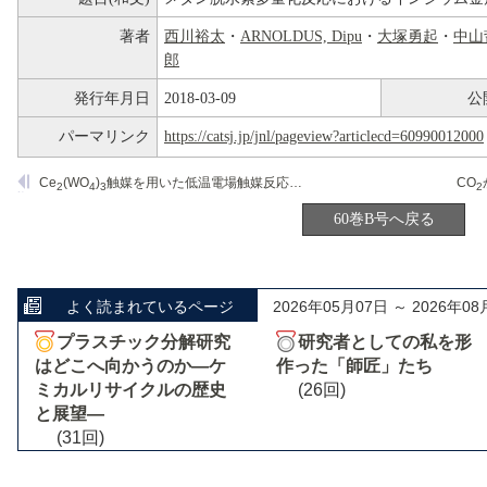
著者
西川裕太
・
ARNOLDUS, Dipu
・
大塚勇起
・
中山
郎
発行年月日
2018-03-09
公
パーマリンク
https://catsj.jp/jnl/pageview?articlecd=60990012000
Ce
(WO
)
触媒を用いた低温電場触媒反応によるメタン酸化カップリングの反応メカニズム
CO
2
4
3
2
60巻B号へ戻る
よく読まれているページ
2026年05月07日 ～ 2026年08
プラスチック分解研究
研究者としての私を形
はどこへ向かうのか―ケ
作った「師匠」たち
ミカルリサイクルの歴史
(26回)
と展望―
(31回)