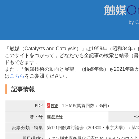
「触媒（Catalysts and Catalysis）」は1959年（昭
このサイトをつかって，どなたでも全記事の検索と結果（書
ドもできます．
また，「触媒技術の動向と展望」（触媒年鑑）も2021年
は
こちら
をご参照ください．
記事情報
PDF
1.9 MB(閲覧回数：35回)
PDF
巻・号
60巻B号
ペ
記事分類・特集
第121回触媒討論会（2018年・東京大学）：第1
題目(和文)
メタン脱水素多量化反応におけるインジウム金