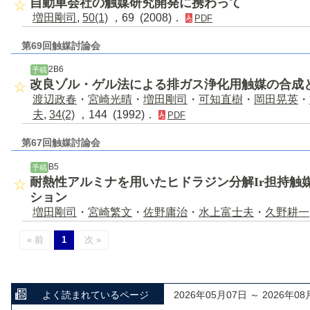
自動車会社の触媒研究開発に携わって
増田剛司
,
50(1)
，69 (2008)．
PDF
第69回触媒討論会
2B6
予稿
改良ゾル・ゲル法による排ガス浄化用触媒の合成
渡辺政春
・
宮崎光晴
・
増田剛司
・
可知直樹
・
岡田晃英
・
夫
,
34(2)
，144 (1992)．
PDF
第67回触媒討論会
B5
予稿
耐熱性アルミナを用いたヒドラジン分解Ir担持触
ション
増田剛司
・
宮崎繁文
・
佐野庸治
・
水上富士夫
・
久野耕一
« 前
1
次 »
よく読まれているページ
2026年05月07日 ～ 2026年08