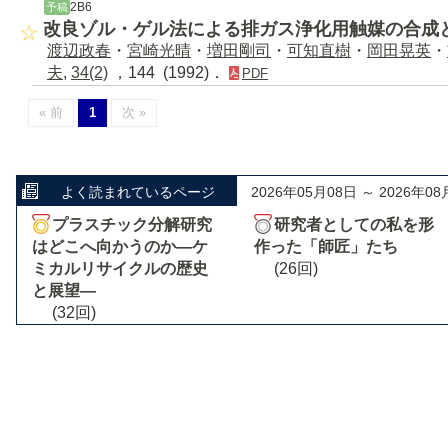
2B6
予稿
改良ゾル・ゲル法による排ガス浄化用触媒の合成
渡辺政春
・
宮崎光晴
・
増田剛司
・
可知直樹
・
岡田晃英
・
夫
,
34(2)
，144 (1992)．
PDF
« 前
1
次 »
よく読まれているページ
2026年05月08日 ～ 2026年08
プラスチック分解研究
研究者としての私を形
はどこへ向かうのか―ケ
作った「師匠」たち
ミカルリサイクルの歴史
(26回)
と展望―
(32回)