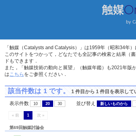
「触媒（Catalysts and Catalysis）」は1959年（昭
このサイトをつかって，どなたでも全記事の検索と結果（書
ドもできます．
また，「触媒技術の動向と展望」（触媒年鑑）も2021年
は
こちら
をご参照ください．
該当件数は 1 です。
1 件目から 1 件目を表示し
表示件数
並び替え
10
20
30
新しいものから
« 前
1
次 »
第69回触媒討論会