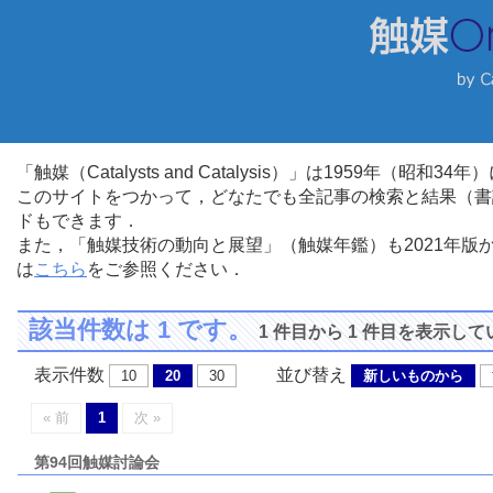
「触媒（Catalysts and Catalysis）」は1959年（昭
このサイトをつかって，どなたでも全記事の検索と結果（書
ドもできます．
また，「触媒技術の動向と展望」（触媒年鑑）も2021年
は
こちら
をご参照ください．
該当件数は 1 です。
1 件目から 1 件目を表示し
表示件数
並び替え
10
20
30
新しいものから
« 前
1
次 »
第94回触媒討論会