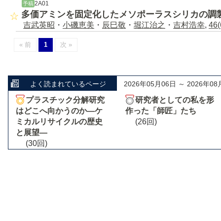
2A01
予稿
多価アミンを固定化したメソポーラスシリカの調
吉武英昭
・
小磯恵美
・
辰巳敬
・
堀江治之
・
吉村浩幸
,
46(
« 前
1
次 »
よく読まれているページ
2026年05月06日 ～ 2026年08
プラスチック分解研究
研究者としての私を形
はどこへ向かうのか―ケ
作った「師匠」たち
ミカルリサイクルの歴史
(26回)
と展望―
(30回)