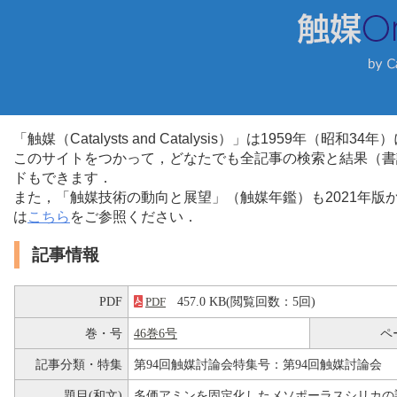
「触媒（Catalysts and Catalysis）」は1959年（昭
このサイトをつかって，どなたでも全記事の検索と結果（書
ドもできます．
また，「触媒技術の動向と展望」（触媒年鑑）も2021年
は
こちら
をご参照ください．
記事情報
PDF
457.0 KB(閲覧回数：5回)
PDF
巻・号
46巻6号
ペ
記事分類・特集
第94回触媒討論会特集号：第94回触媒討論会
題目(和文)
多価アミンを固定化したメソポーラスシリカの