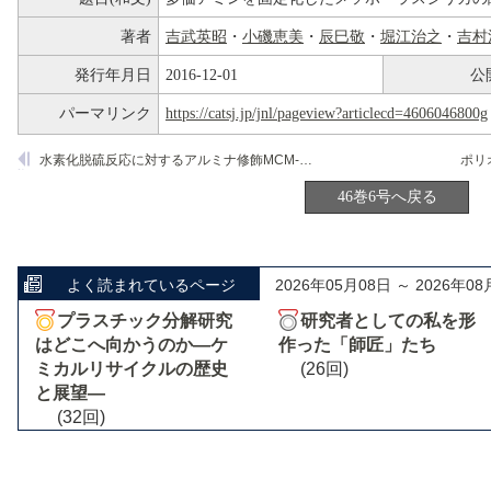
著者
吉武英昭
・
小磯恵美
・
辰巳敬
・
堀江治之
・
吉村
発行年月日
2016-12-01
公
パーマリンク
https://catsj.jp/jnl/pageview?articlecd=4606046800g
水素化脱硫反応に対するアルミナ修飾MCM-41担持貴金属触媒の特性
46巻6号へ戻る
よく読まれているページ
2026年05月08日 ～ 2026年08
プラスチック分解研究
研究者としての私を形
はどこへ向かうのか―ケ
作った「師匠」たち
ミカルリサイクルの歴史
(26回)
と展望―
(32回)