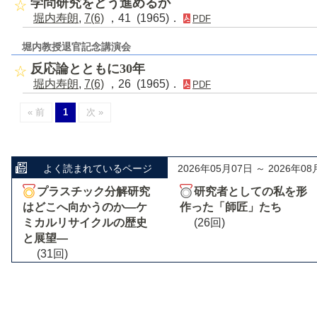
学問研究をどう進めるか
堀内寿朗
,
7(6)
，41 (1965)．
PDF
堀内教授退官記念講演会
反応論とともに30年
堀内寿朗
,
7(6)
，26 (1965)．
PDF
« 前
1
次 »
よく読まれているページ
2026年05月07日 ～ 2026年08
プラスチック分解研究
研究者としての私を形
はどこへ向かうのか―ケ
作った「師匠」たち
ミカルリサイクルの歴史
(26回)
と展望―
(31回)