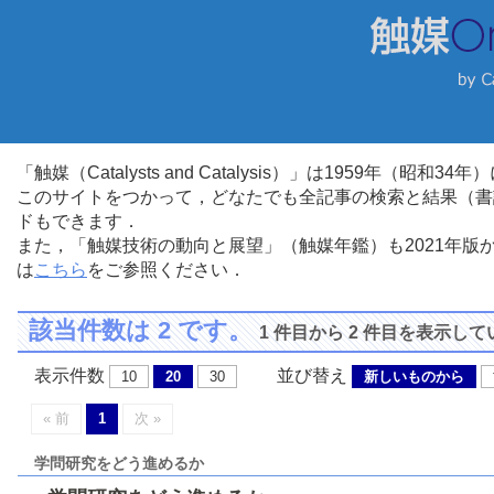
「触媒（Catalysts and Catalysis）」は1959年（昭
このサイトをつかって，どなたでも全記事の検索と結果（書
ドもできます．
また，「触媒技術の動向と展望」（触媒年鑑）も2021年
は
こちら
をご参照ください．
該当件数は 2 です。
1 件目から 2 件目を表示し
表示件数
並び替え
10
20
30
新しいものから
« 前
1
次 »
学問研究をどう進めるか