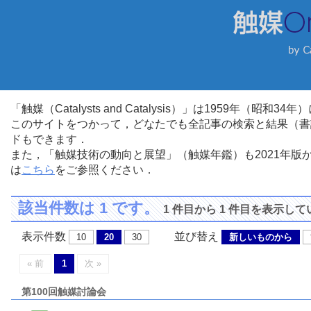
「触媒（Catalysts and Catalysis）」は1959年（昭
このサイトをつかって，どなたでも全記事の検索と結果（書
ドもできます．
また，「触媒技術の動向と展望」（触媒年鑑）も2021年
は
こちら
をご参照ください．
該当件数は 1 です。
1 件目から 1 件目を表示し
表示件数
並び替え
10
20
30
新しいものから
« 前
1
次 »
第100回触媒討論会