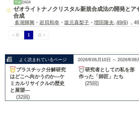
2A04
予稿
ゼオライトナノクリスタル新規合成法の開発とア
合成
多湖輝興
・
岩貝和幸
・
坂元真梨子
・
増田隆夫
,
49(6)
，49
« 前
1
次 »
よく読まれているページ
2026年05月10日 ～ 2026年08
プラスチック分解研究
研究者としての私を形
はどこへ向かうのか―ケ
作った「師匠」たち
ミカルリサイクルの歴史
(25回)
と展望―
(32回)