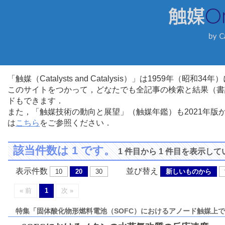
「触媒（Catalysts and Catalysis）」は1959年（昭
このサイトをつかって，どなたでも全記事の検索と結果（書
ドもできます．
また，「触媒技術の動向と展望」（触媒年鑑）も2021年
は
こちら
をご参照ください．
該当件数は 1 です。
1 件目から 1 件目を表示し
表示件数
並び替え
10
20
30
新しいものから
« 前
1
次 »
特集「固体酸化物形燃料電池（SOFC）におけるアノード触媒上