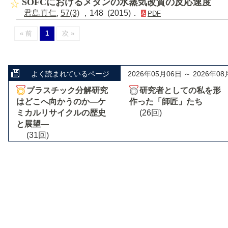
SOFCにおけるメタンの水蒸気改質の反応速度
君島真仁
,
57(3)
，148 (2015)．
PDF
« 前
1
次 »
よく読まれているページ
2026年05月06日 ～ 2026年08
プラスチック分解研究
研究者としての私を形
はどこへ向かうのか―ケ
作った「師匠」たち
ミカルリサイクルの歴史
(26回)
と展望―
(31回)