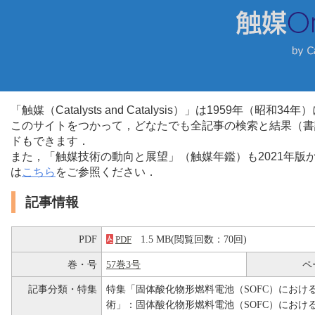
「触媒（Catalysts and Catalysis）」は1959年（昭
このサイトをつかって，どなたでも全記事の検索と結果（書
ドもできます．
また，「触媒技術の動向と展望」（触媒年鑑）も2021年
は
こちら
をご参照ください．
記事情報
PDF
1.5 MB(閲覧回数：70回)
PDF
巻・号
57巻3号
ペ
記事分類・特集
特集「固体酸化物形燃料電池（SOFC）におけ
術」：固体酸化物形燃料電池（SOFC）におけ