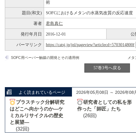
術
題目(和文)
SOFCにおけるメタンの水蒸気改質の反応速度
著者
君島真仁
発行年月日
2016-12-01
公
パーマリンク
https://catsj.jp/jnl/pageview?articlecd=5703014800f
SOFC用ペーパー触媒の開発とその適用例
57巻3号へ戻る
よく読まれているページ
2026年05月08日 ～ 2026年08
プラスチック分解研究
研究者としての私を形
はどこへ向かうのか―ケ
作った「師匠」たち
ミカルリサイクルの歴史
(26回)
と展望―
(32回)