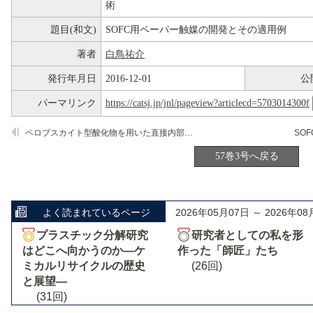
術
題目(和文)
SOFC用ペーパー触媒の開発とその適用例
著者
白鳥祐介
発行年月日
2016-12-01
公
パーマリンク
https://catsj.jp/jnl/pageview?articlecd=5703014300f
ペロブスカイト型酸化物を用いた直接内部改質型SOFCアノード材料の検討
SO
57巻3号へ戻る
よく読まれているページ
2026年05月07日 ～ 2026年08
プラスチック分解研究
研究者としての私を形
はどこへ向かうのか―ケ
作った「師匠」たち
ミカルリサイクルの歴史
(26回)
と展望―
(31回)