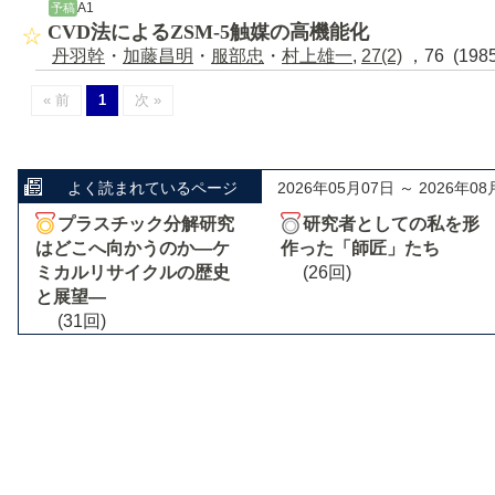
A1
予稿
CVD法によるZSM-5触媒の高機能化
丹羽幹
・
加藤昌明
・
服部忠
・
村上雄一
,
27(2)
，76 (198
« 前
1
次 »
よく読まれているページ
2026年05月07日 ～ 2026年08
プラスチック分解研究
研究者としての私を形
はどこへ向かうのか―ケ
作った「師匠」たち
ミカルリサイクルの歴史
(26回)
と展望―
(31回)