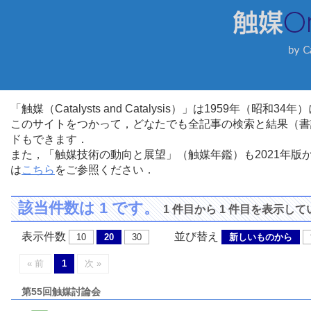
「触媒（Catalysts and Catalysis）」は1959年（昭
このサイトをつかって，どなたでも全記事の検索と結果（書
ドもできます．
また，「触媒技術の動向と展望」（触媒年鑑）も2021年
は
こちら
をご参照ください．
該当件数は 1 です。
1 件目から 1 件目を表示し
表示件数
並び替え
10
20
30
新しいものから
« 前
1
次 »
第55回触媒討論会