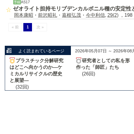
AS17
予稿
ゼオライト担持モリブデンカルボニル種の安定性
岡本康昭
・
前沢昭礼
・
嘉根弘茂
・
今中利信
,
29(2)
，198 
« 前
1
次 »
よく読まれているページ
2026年05月07日 ～ 2026年08
プラスチック分解研究
研究者としての私を形
はどこへ向かうのか―ケ
作った「師匠」たち
ミカルリサイクルの歴史
(26回)
と展望―
(32回)