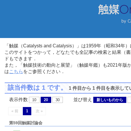
「触媒（Catalysts and Catalysis）」は1959年（昭
このサイトをつかって，どなたでも全記事の検索と結果（書
ドもできます．
また，「触媒技術の動向と展望」（触媒年鑑）も2021年
は
こちら
をご参照ください．
該当件数は 1 です。
1 件目から 1 件目を表示し
表示件数
並び替え
10
20
30
新しいものから
« 前
1
次 »
第59回触媒討論会