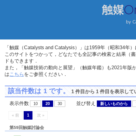
「触媒（Catalysts and Catalysis）」は1959年（昭
このサイトをつかって，どなたでも全記事の検索と結果（書
ドもできます．
また，「触媒技術の動向と展望」（触媒年鑑）も2021年
は
こちら
をご参照ください．
該当件数は 1 です。
1 件目から 1 件目を表示し
表示件数
並び替え
10
20
30
新しいものから
« 前
1
次 »
第59回触媒討論会