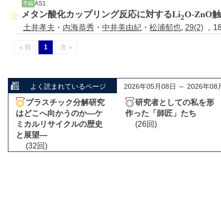
AS1
予稿
メタン酸化カップリング反応に対するLi
O-Zn
2
土井孝夫
・
内海恭秀
・
中井美由紀
・
松浦郁也
,
29(2)
，18
« 前
1
次 »
よく読まれているページ
2026年05月08日 ～ 2026年08
プラスチック分解研究
研究者としての私を形
はどこへ向かうのか―ケ
作った「師匠」たち
ミカルリサイクルの歴史
(26回)
と展望―
(32回)