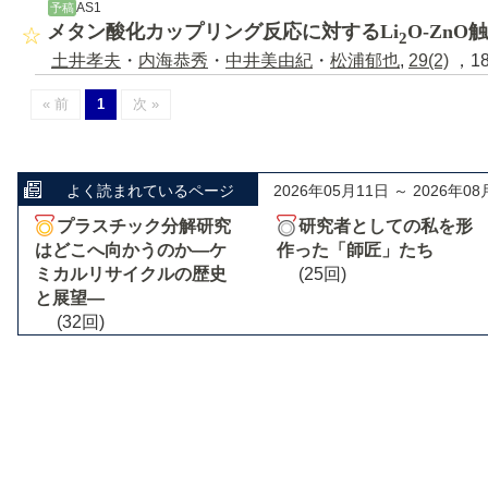
AS1
予稿
メタン酸化カップリング反応に対するLi
O-Zn
2
土井孝夫
・
内海恭秀
・
中井美由紀
・
松浦郁也
,
29(2)
，18
« 前
1
次 »
よく読まれているページ
2026年05月11日 ～ 2026年08
プラスチック分解研究
研究者としての私を形
はどこへ向かうのか―ケ
作った「師匠」たち
ミカルリサイクルの歴史
(25回)
と展望―
(32回)