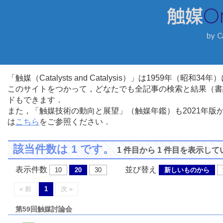
「触媒（Catalysts and Catalysis）」は1959年（昭
このサイトをつかって，どなたでも全記事の検索と結果（書
ドもできます．
また，「触媒技術の動向と展望」（触媒年鑑）も2021年
は
こちら
をご参照ください．
該当件数は 1 です。
1 件目から 1 件目を表示し
表示件数
並び替え
10
20
30
新しいものから
« 前
1
次 »
第59回触媒討論会