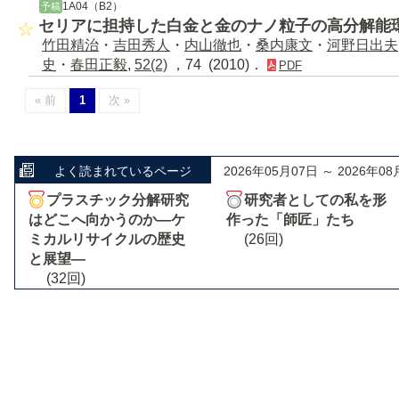
1A04（B2）
予稿
セリアに担持した白金と金のナノ粒子の高分解能環
竹田精治
・
吉田秀人
・
内山徹也
・
桑内康文
・
河野日出夫
史
・
春田正毅
,
52(2)
，74 (2010)．
PDF
« 前
1
次 »
よく読まれているページ
2026年05月07日 ～ 2026年08
プラスチック分解研究
研究者としての私を形
はどこへ向かうのか―ケ
作った「師匠」たち
ミカルリサイクルの歴史
(26回)
と展望―
(32回)