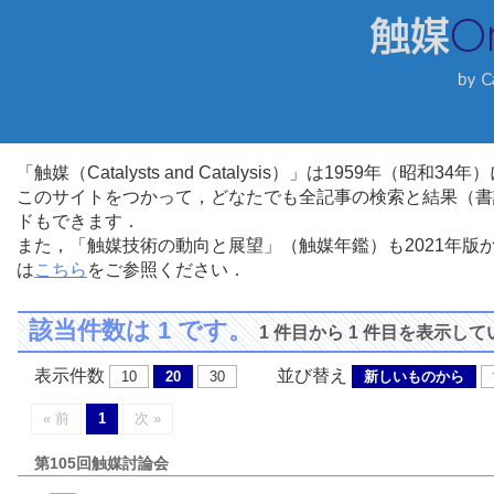
「触媒（Catalysts and Catalysis）」は1959年（昭
このサイトをつかって，どなたでも全記事の検索と結果（書
ドもできます．
また，「触媒技術の動向と展望」（触媒年鑑）も2021年
は
こちら
をご参照ください．
該当件数は 1 です。
1 件目から 1 件目を表示し
表示件数
並び替え
10
20
30
新しいものから
« 前
1
次 »
第105回触媒討論会