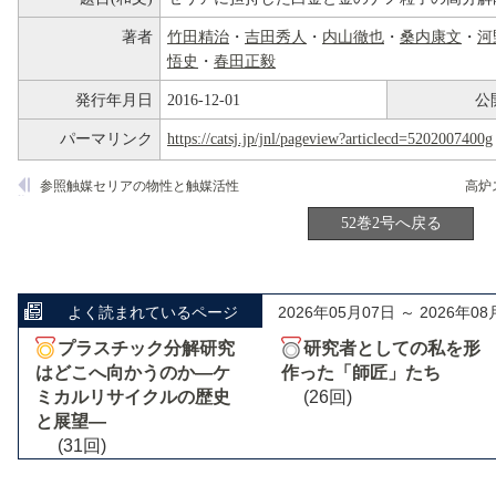
著者
竹田精治
・
吉田秀人
・
内山徹也
・
桑内康文
・
河
悟史
・
春田正毅
発行年月日
2016-12-01
公
パーマリンク
https://catsj.jp/jnl/pageview?articlecd=5202007400g
参照触媒セリアの物性と触媒活性
52巻2号へ戻る
よく読まれているページ
2026年05月07日 ～ 2026年08
プラスチック分解研究
研究者としての私を形
はどこへ向かうのか―ケ
作った「師匠」たち
ミカルリサイクルの歴史
(26回)
と展望―
(31回)