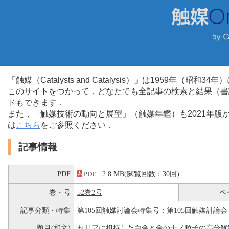
「触媒（Catalysts and Catalysis）」は1959年（昭
このサイトをつかって，どなたでも全記事の検索と結果（書
ドもできます．
また，「触媒技術の動向と展望」（触媒年鑑）も2021年
は
こちら
をご参照ください．
記事情報
PDF
2.8 MB(閲覧回数：30回)
PDF
巻・号
52巻2号
ペ
記事分類・特集
第105回触媒討論会特集号：第105回触媒討論会
題目(和文)
セリアに担持した白金と金のナノ粒子の高分解